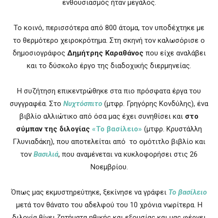
ενθουσιασμός ήταν μεγάλος.
Το κοινό, περισσότερα από 800 άτομα, τον υποδέχτηκε με
το θερμότερο χειροκρότημα. Στη σκηνή τον καλωσόρισε ο
δημοσιογράφος
Δημήτρης Καραθάνος
που είχε αναλάβει
και το δύσκολο έργο της διαδοχικής διερμηνείας.
Η συζήτηση επικεντρώθηκε στα πιο πρόσφατα έργα του
συγγραφέα. Στο
Νυχτόσπιτο
(μτφρ. Γρηγόρης Κονδύλης), ένα
βιβλίο αλλιώτικο από όσα μας έχει συνηθίσει και
στο
σύμπαν της διλογίας
«Το βασίλειο»
(μτφρ. Κρυστάλλη
Γλυνιαδάκη), που αποτελείται από το ομότιτλο βιβλίο και
τον
Βασιλιά
, που αναμένεται να κυκλοφορήσει στις 26
Νοεμβρίου.
Όπως μας εκμυστηρεύτηκε, ξεκίνησε να γράφει
Το βασίλειο
μετά τον θάνατο του αδελφού του 10 χρόνια νωρίτερα. Η
διλογία θίγει ζητήματα ηθικής και εξουσίας και μας φέρνει