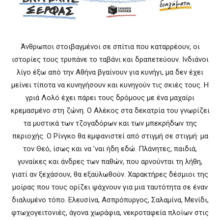
Άνθρωποι στοιβαγμένοι σε σπίτια που καταρρέουν, οι
ιστορίες τους τρυπάνε το ταβάνι και δραπετεύουν. Ινδιάνοι
λίγο έξω από την Αθήνα βγαίνουν για κυνήγι, μα δεν έχει
μείνει τίποτα να κυνηγήσουν και κυνηγούν τις σκιές τους. Η
γριά Λολό έχει πάρει τους δρόμους με ένα μαχαίρι
κρεμασμένο στη ζώνη. Ο Αλέκος στα δεκατρία του γνωρίζει
τα μυστικά των τζογαδόρων και των μπεκρήδων της
περιοχής. Ο Ρίνγκο θα εμφανιστεί από στιγμή σε στιγμή· μα
τον Θεό, ίσως και να ’ναι ήδη εδώ. Πλάνητες, παιδιά,
γυναίκες και άνδρες των παθών, που αρνούνται τη λήθη,
γιατί αν ξεχάσουν, θα εξαϋλωθούν. Χαρακτήρες δέσμιοι της
μοίρας που τους ορίζει ψάχνουν για μια ταυτότητα σε έναν
διαλυμένο τόπο. Ελευσίνα, Ασπρόπυργος, Σαλαμίνα, Μενίδι,
φτωχογειτονιές, άγονα χωράφια, νεκροταφεία πλοίων στις