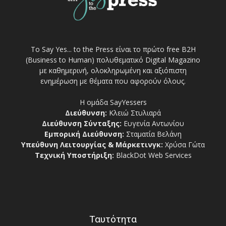
Το Say Yes... to the Press είναι το πρώτο free Β2Η
(Business to Human) πολυθεματικό Digital Magazino
με καθημερινή, ολοκληρωμένη και αξιόπιστη
ενημέρωση με θέματα που αφορούν όλους.
Η ομάδα SayYessers
Διεύθυνση:
Κλειώ Στυλιαρά
Διεύθυνση Σύνταξης:
Ευγενία Αντωνίου
Εμπορική Διεύθυνση:
Σταματία Βελάνη
Υπεύθυνη Λειτουργίας & Μάρκετινγκ:
Χρύσα Γώτα
Τεχνική Υποστήριξη:
BlackDot Web Services
Ταυτότητα