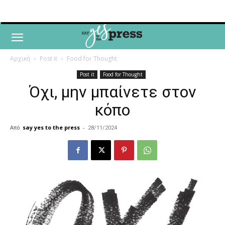
Αρχική
Post it
Food for Thought
Post it
Food for Thought
Όχι, μην μπαίνετε στον
κόπο
Από
say yes to the press
-
28/11/2024