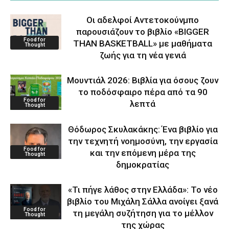
Οι αδελφοί Αντετοκούνμπο
παρουσιάζουν το βιβλίο «BIGGER
Food for
THAN BASKETBALL» με μαθήματα
Thought
ζωής για τη νέα γενιά
Μουντιάλ 2026: Βιβλία για όσους ζουν
το ποδόσφαιρο πέρα από τα 90
Food for
λεπτά
Thought
Θόδωρος Σκυλακάκης: Ένα βιβλίο για
την τεχνητή νοημοσύνη, την εργασία
Food for
και την επόμενη μέρα της
Thought
δημοκρατίας
«Τι πήγε λάθος στην Ελλάδα»: Το νέο
βιβλίο του Μιχάλη Σάλλα ανοίγει ξανά
Food for
τη μεγάλη συζήτηση για το μέλλον
Thought
της χώρας