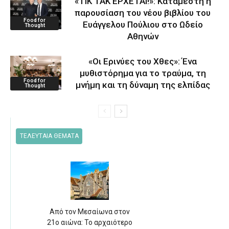
«ΤΙΚ ΤΑΚ ΕΡΧΕΤΑΙ!»: Κατάμεστη η
παρουσίαση του νέου βιβλίου του
Food for
Ευάγγελου Πούλιου στο Ωδείο
Thought
Αθηνών
«Οι Ερινύες του Χθες»: Ένα
μυθιστόρημα για το τραύμα, τη
Food for
μνήμη και τη δύναμη της ελπίδας
Thought
ΤΕΛΕΥΤΑΙΑ ΘΕΜΑΤΑ
Από τον Μεσαίωνα στον
21ο αιώνα: Το αρχαιότερο