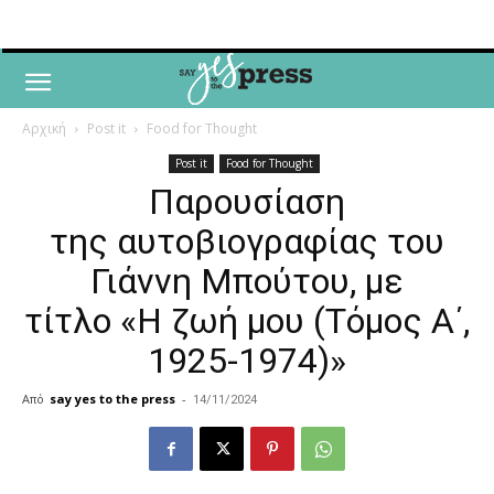
Αρχική
Post it
Food for Thought
Post it
Food for Thought
Παρουσίαση
της αυτοβιογραφίας του
Γιάννη Μπούτου, με
τίτλο «Η ζωή μου (Τόμος Α΄,
1925-1974)»
Από
say yes to the press
-
14/11/2024