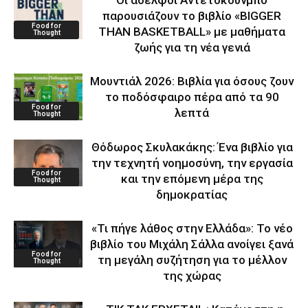
παρουσιάζουν το βιβλίο «BIGGER
Food for
THAN BASKETBALL» με μαθήματα
Thought
ζωής για τη νέα γενιά
Μουντιάλ 2026: Βιβλία για όσους ζουν
το ποδόσφαιρο πέρα από τα 90
Food for
λεπτά
Thought
Θόδωρος Σκυλακάκης: Ένα βιβλίο για
την τεχνητή νοημοσύνη, την εργασία
Food for
και την επόμενη μέρα της
Thought
δημοκρατίας
«Τι πήγε λάθος στην Ελλάδα»: Το νέο
βιβλίο του Μιχάλη Σάλλα ανοίγει ξανά
Food for
τη μεγάλη συζήτηση για το μέλλον
Thought
της χώρας