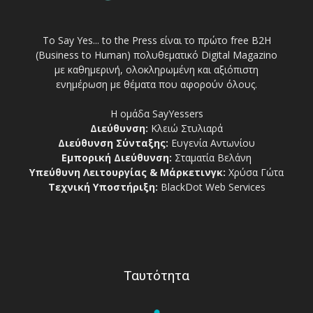
Το Say Yes... to the Press είναι το πρώτο free Β2Η
(Business to Human) πολυθεματικό Digital Magazino
με καθημερινή, ολοκληρωμένη και αξιόπιστη
ενημέρωση με θέματα που αφορούν όλους.
Η ομάδα SayYessers
Διεύθυνση:
Κλειώ Στυλιαρά
Διεύθυνση Σύνταξης:
Ευγενία Αντωνίου
Εμπορική Διεύθυνση:
Σταματία Βελάνη
Υπεύθυνη Λειτουργίας & Μάρκετινγκ:
Χρύσα Γώτα
Τεχνική Υποστήριξη:
BlackDot Web Services
Ταυτότητα