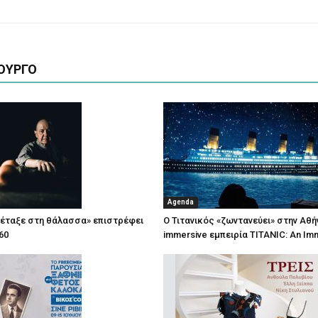
ΟΥΡΓΟ
Agenda
πέταξε στη θάλασσα» επιστρέφει
Ο Τιτανικός «ζωντανεύει» στην Αθή
60
immersive εμπειρία TITANIC: An Im