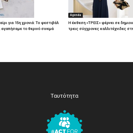
Agenda
ίρι για 15η χρονιά: Το φεστιβάλ
Η έκθεση «ΤΡΕΙΣ» φέρνει σε δημιο
τί αγαπήσαμε το θερινό σινεμά
τρεις σύγχρονες καλλιτέχνιδες στ
Ταυτότητα