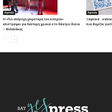
Agenda
Agenda
Η «Πιο υπέροχη χειρότερη του κόσμου»
Ξαφνικά… καλοκα
επιστρέφει για δεύτερη χρονιά στο Θέατρο Ιλίσια
που θυμίζει για
– Βολανάκης