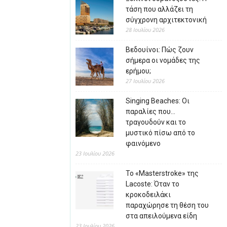
τάση που αλλάζει τη
σύγχρονη αρχιτεκτονική
28 Ιουλίου 2026
Βεδουίνοι: Πώς ζουν
σήμερα οι νομάδες της
ερήμου;
27 Ιουλίου 2026
Singing Beaches: Οι
παραλίες που…
τραγουδούν και το
μυστικό πίσω από το
φαινόμενο
23 Ιουλίου 2026
Το «Masterstroke» της
Lacoste: Όταν το
κροκοδειλάκι
παραχώρησε τη θέση του
στα απειλούμενα είδη
23 Ιουλίου 2026