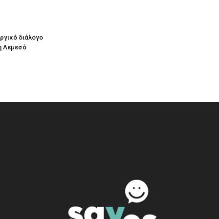
υργικό διάλογο
η Λεμεσό