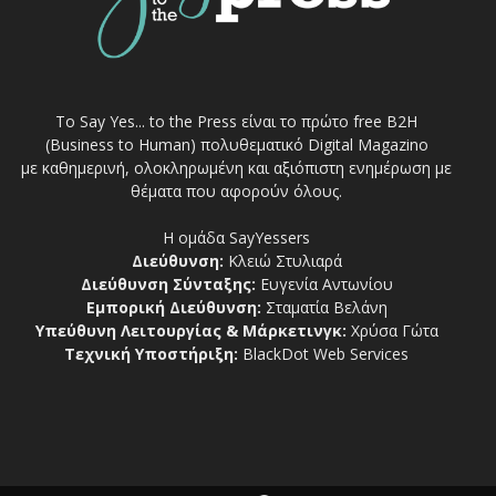
Το Say Yes... to the Press είναι το πρώτο free Β2Η
(Business to Human) πολυθεματικό Digital Magazino
με καθημερινή, ολοκληρωμένη και αξιόπιστη ενημέρωση με
θέματα που αφορούν όλους.
Η ομάδα SayYessers
Διεύθυνση:
Κλειώ Στυλιαρά
Διεύθυνση Σύνταξης:
Ευγενία Αντωνίου
Εμπορική Διεύθυνση:
Σταματία Βελάνη
Υπεύθυνη Λειτουργίας & Μάρκετινγκ:
Χρύσα Γώτα
Τεχνική Υποστήριξη:
BlackDot Web Services