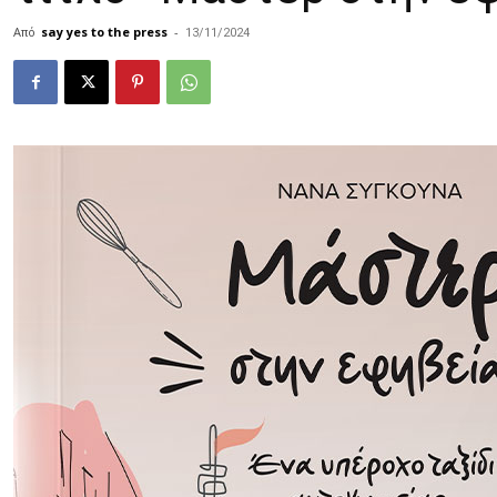
Από
say yes to the press
-
13/11/2024