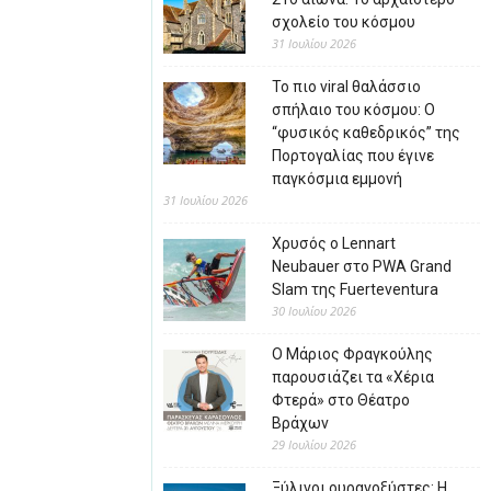
σχολείο του κόσμου
31 Ιουλίου 2026
Το πιο viral θαλάσσιο
σπήλαιο του κόσμου: Ο
“φυσικός καθεδρικός” της
Πορτογαλίας που έγινε
παγκόσμια εμμονή
31 Ιουλίου 2026
Χρυσός ο Lennart
Neubauer στο PWA Grand
Slam της Fuerteventura
30 Ιουλίου 2026
Ο Μάριος Φραγκούλης
παρουσιάζει τα «Χέρια
Φτερά» στο Θέατρο
Βράχων
29 Ιουλίου 2026
Ξύλινοι ουρανοξύστες: Η