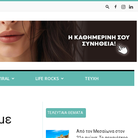
VIRAL
LIFE ROCKS
ΤΕΥΧΗ
ΤΕΛΕΥΤΑΙΑ ΘΕΜΑΤΑ
με
Από τον Μεσαίωνα στον
21ο αιώνα: Το αρχαιότερο