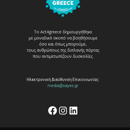
Το Act4greece δημιουργήθηκε
με μοναδικό σκοπό να βοηθήσουμε
όσο και όπως μπορούμε,
τους ανθρώπους της διπλανής πόρτας
που αντιμετωπίζουν δυσκολίες.
Ηλεκτρονική Διεύθυνση Επικοινωνίας:
media@sayes.gr
Facebook
Instagram
Linkedin