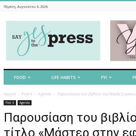
Πέμπτη, Αυγούστου 6, 2026
Say
Yes
To
The
Press
FOOD
LIFE HABITS
FYI
P
Αρχική
Post it
Agenda
Παρουσίαση του βιβλίου της Νανάς Συγκούν
Post it
Agenda
Παρουσίαση του βιβλίο
τίτλο «Μάστερ στην ε