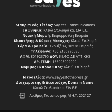
Διακριτικός Τίτλος:
Say Yes Communications
Επωνυμία:
Κλειώ Στυλιαρά και ΣΙΑ Ε.Ε.
Νομική Μορφή:
Ετερόρρυθμη Εταιρεία
Ιδιοκτήτης & Κύριος Μέτοχος:
Κλειώ Στυλιαρά
Έδρα & Γραφεία:
Σκουζέ 14, 18536 Πειραιάς
Τηλέφωνο:
+30 2130990585
ΑΦΜ:
801923795
ΔΟΥ:
ΚΕ.ΦΟ.ΔΕ ΑΤΤΙΚΗΣ
ΑΡ. ΓΕΜΗ:
166005009000
Νόμιμος Εκπρόσωπος:
Κλειώ Στυλιαρά
Ιστοσελίδα:
www.sayyestothepress.gr
Διαχειριστής & Δικαιούχος Domain Name:
Κλειώ Στυλιαρά και ΣΙΑ Ε.Ε.
Αριθμός Πιστοποίησης Μ.Η.Τ. 252127