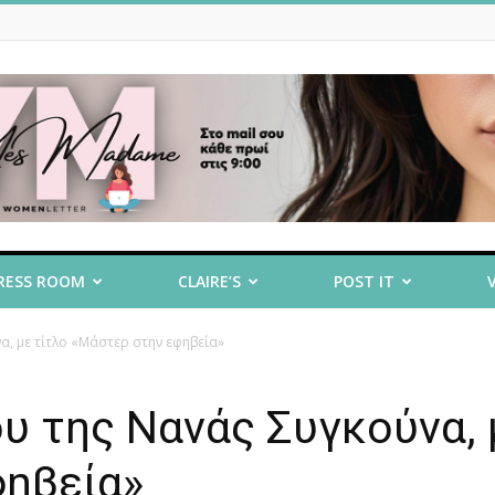
RESS ROOM
CLAIRE’S
POST IT
α, με τίτλο «Μάστερ στην εφηβεία»
υ της Νανάς Συγκούνα, 
φηβεία»