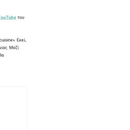
YouTube
του
uisine». Εκεί,
μίας. Μαζί
θα