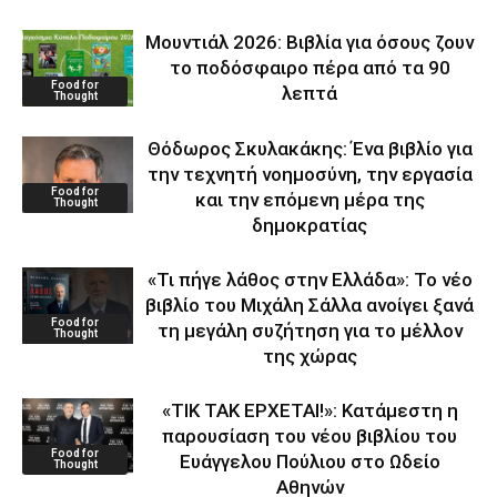
Μουντιάλ 2026: Βιβλία για όσους ζουν
το ποδόσφαιρο πέρα από τα 90
Food for
λεπτά
Thought
Θόδωρος Σκυλακάκης: Ένα βιβλίο για
την τεχνητή νοημοσύνη, την εργασία
Food for
και την επόμενη μέρα της
Thought
δημοκρατίας
«Τι πήγε λάθος στην Ελλάδα»: Το νέο
βιβλίο του Μιχάλη Σάλλα ανοίγει ξανά
Food for
τη μεγάλη συζήτηση για το μέλλον
Thought
της χώρας
«ΤΙΚ ΤΑΚ ΕΡΧΕΤΑΙ!»: Κατάμεστη η
παρουσίαση του νέου βιβλίου του
Food for
Ευάγγελου Πούλιου στο Ωδείο
Thought
Αθηνών