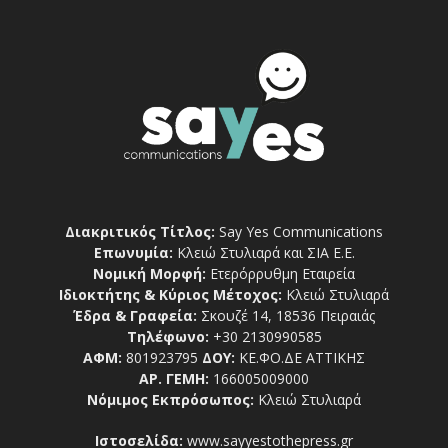
Διακριτικός Τίτλος:
Say Yes Communications
Επωνυμία:
Κλειώ Στυλιαρά και ΣΙΑ Ε.Ε.
Νομική Μορφή:
Ετερόρρυθμη Εταιρεία
Ιδιοκτήτης & Κύριος Μέτοχος:
Κλειώ Στυλιαρά
Έδρα & Γραφεία:
Σκουζέ 14, 18536 Πειραιάς
Τηλέφωνο:
+30 2130990585
ΑΦΜ:
801923795
ΔΟΥ:
ΚΕ.ΦΟ.ΔΕ ΑΤΤΙΚΗΣ
ΑΡ. ΓΕΜΗ:
166005009000
Νόμιμος Εκπρόσωπος:
Κλειώ Στυλιαρά
Ιστοσελίδα:
www.sayyestothepress.gr