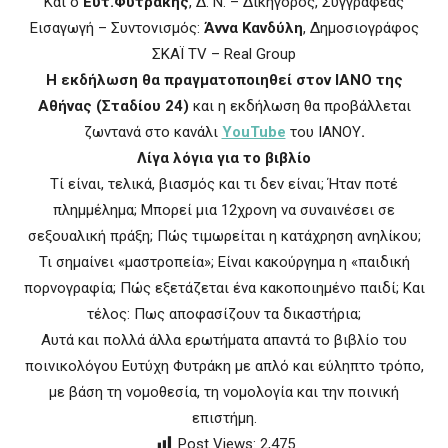
Και ο
Ευτ.Φυτράκης
, Δ. Ν. – Δικηγόρος, Συγγραφέας
Εισαγωγή – Συντονισμός:
Άννα Κανδύλη
, Δημοσιογράφος
ΣΚΑΪ TV – Real Group
Η εκδήλωση θα πραγματοποιηθεί στον ΙΑΝΟ της
Αθήνας (Σταδίου 24)
και η εκδήλωση θα προβάλλεται
ζωντανά στο κανάλι
YouTube
του ΙΑΝΟΥ
.
Λίγα λόγια για το βιβλίο
Τί είναι, τελικά, βιασμός και τι δεν είναι; Ήταν ποτέ
πλημμέλημα; Μπορεί μια 12χρονη να συναινέσει σε
σεξουαλική πράξη; Πώς τιμωρείται η κατάχρηση ανηλίκου;
Τι σημαίνει «μαστροπεία»; Είναι κακούργημα η «παιδική
πορνογραφία; Πώς εξετάζεται ένα κακοποιημένο παιδί; Και
τέλος: Πως αποφασίζουν τα δικαστήρια;
Αυτά και πολλά άλλα ερωτήματα απαντά το βιβλίο του
ποινικολόγου Ευτύχη Φυτράκη με απλό και εύληπτο τρόπο,
με βάση τη νομοθεσία, τη νομολογία και την ποινική
επιστήμη.
Post Views:
2,475