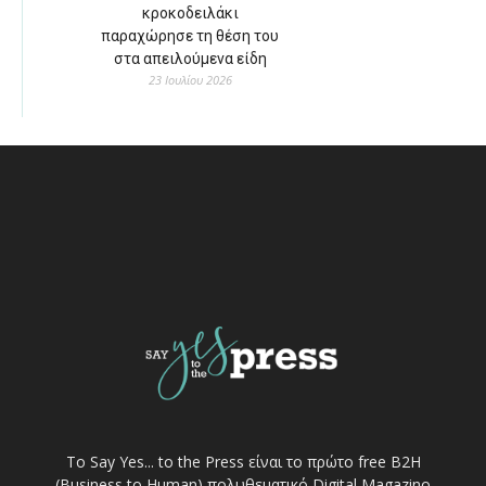
κροκοδειλάκι
παραχώρησε τη θέση του
στα απειλούμενα είδη
23 Ιουλίου 2026
Το Say Yes... to the Press είναι το πρώτο free Β2Η
(Business to Human) πολυθεματικό Digital Magazino