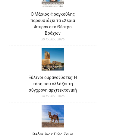
Ο Μάριος Φραγκούλης
παρουσιάζει τα «Χέρια
Φτερά» στο Θέατρο
Βράχων
29 Ιουλίου 2026
Ξύλινοι ουρανοξύστες: Η
τάση που αλλάζει τη
σύγχρονη αρχιτεκτονική
28 Ιουλίου 2026
Βεδουίνοι: Πώς ζουν