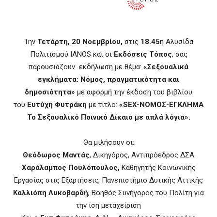
Την
Τετάρτη, 20 Νοεμβρίου,
στις
18.45
η Αλυσίδα
Πολιτισμού IANOS και οι
Εκδόσεις Τόπος
, σας
παρουσιάζουν εκδήλωση με θέμα:
«Σεξουαλικά
εγκλήματα: Νόμος, πραγματικότητα και
δημοσιότητα»
με αφορμή την έκδοση του βιβλίου
του
Ευτύχη Φυτράκη
με τίτλο:
«SEX-ΝΟΜΟΣ-ΕΓΚΛΗΜΑ
Το Σεξουαλικό Ποινικό Δίκαιο με απλά λόγια».
Θα μιλήσουν οι:
Θεόδωρος Μαντάς
, Δικηγόρος, Αντιπρόεδρος ΔΣΑ
Χαράλαμπος Πουλόπουλος,
Καθηγητής Kοινωνικής
Εργασίας στις Εξαρτήσεις, Πανεπιστήμιο Δυτικής Αττικής
Καλλιόπη Λυκοβαρδή
, Βοηθός Συνήγορος του Πολίτη για
την ίση μεταχείριση