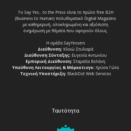
Το Say Yes... to the Press είναι το πρώτο free Β2Η
(Business to Human) πολυθεματικό Digital Magazino
με καθημερινή, ολοκληρωμένη και αξιόπιστη
ενημέρωση με θέματα που αφορούν όλους.
Η ομάδα SayYessers
Διεύθυνση:
Κλειώ Στυλιαρά
Διεύθυνση Σύνταξης:
Ευγενία Αντωνίου
Εμπορική Διεύθυνση:
Σταματία Βελάνη
Υπεύθυνη Λειτουργίας & Μάρκετινγκ:
Χρύσα Γώτα
Τεχνική Υποστήριξη:
BlackDot Web Services
Ταυτότητα