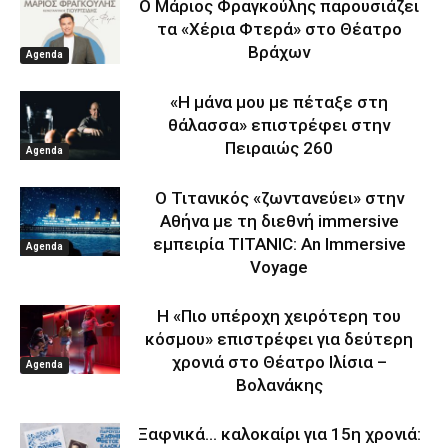
Ο Μάριος Φραγκούλης παρουσιάζει
τα «Χέρια Φτερά» στο Θέατρο
Βράχων
Agenda
«Η μάνα μου με πέταξε στη
θάλασσα» επιστρέφει στην
Πειραιώς 260
Agenda
Ο Τιτανικός «ζωντανεύει» στην
Αθήνα με τη διεθνή immersive
εμπειρία TITANIC: An Immersive
Agenda
Voyage
Η «Πιο υπέροχη χειρότερη του
κόσμου» επιστρέφει για δεύτερη
χρονιά στο Θέατρο Ιλίσια –
Agenda
Βολανάκης
Ξαφνικά… καλοκαίρι για 15η χρονιά: