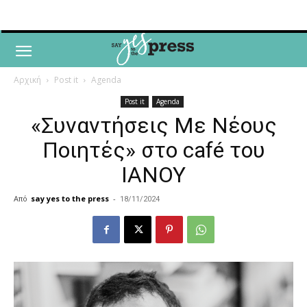
Αρχική
Post it
Agenda
Post it
Agenda
«Συναντήσεις Με Νέους
Ποιητές» στο café του
ΙΑΝΟΥ
Από
say yes to the press
-
18/11/2024