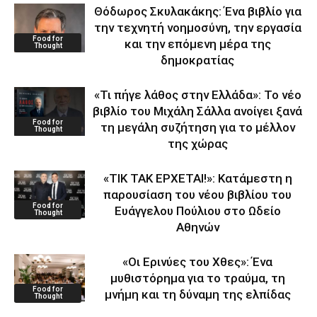
Θόδωρος Σκυλακάκης: Ένα βιβλίο για
την τεχνητή νοημοσύνη, την εργασία
Food for
και την επόμενη μέρα της
Thought
δημοκρατίας
«Τι πήγε λάθος στην Ελλάδα»: Το νέο
βιβλίο του Μιχάλη Σάλλα ανοίγει ξανά
Food for
τη μεγάλη συζήτηση για το μέλλον
Thought
της χώρας
«ΤΙΚ ΤΑΚ ΕΡΧΕΤΑΙ!»: Κατάμεστη η
παρουσίαση του νέου βιβλίου του
Food for
Ευάγγελου Πούλιου στο Ωδείο
Thought
Αθηνών
«Οι Ερινύες του Χθες»: Ένα
μυθιστόρημα για το τραύμα, τη
Food for
μνήμη και τη δύναμη της ελπίδας
Thought