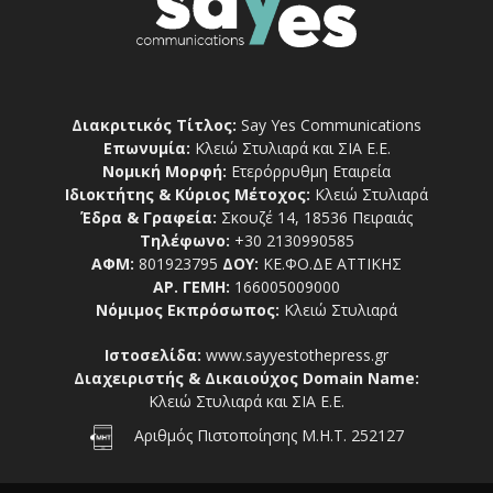
Διακριτικός Τίτλος:
Say Yes Communications
Επωνυμία:
Κλειώ Στυλιαρά και ΣΙΑ Ε.Ε.
Νομική Μορφή:
Ετερόρρυθμη Εταιρεία
Ιδιοκτήτης & Κύριος Μέτοχος:
Κλειώ Στυλιαρά
Έδρα & Γραφεία:
Σκουζέ 14, 18536 Πειραιάς
Τηλέφωνο:
+30 2130990585
ΑΦΜ:
801923795
ΔΟΥ:
ΚΕ.ΦΟ.ΔΕ ΑΤΤΙΚΗΣ
ΑΡ. ΓΕΜΗ:
166005009000
Νόμιμος Εκπρόσωπος:
Κλειώ Στυλιαρά
Ιστοσελίδα:
www.sayyestothepress.gr
Διαχειριστής & Δικαιούχος Domain Name:
Κλειώ Στυλιαρά και ΣΙΑ Ε.Ε.
Αριθμός Πιστοποίησης Μ.Η.Τ. 252127