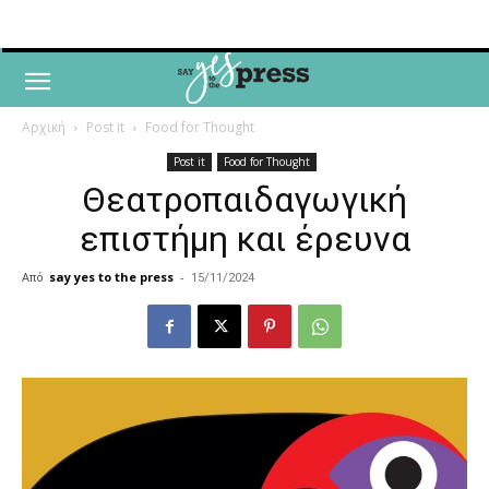
Αρχική
Post it
Food for Thought
Post it
Food for Thought
Θεατροπαιδαγωγική
επιστήμη και έρευνα
Από
say yes to the press
-
15/11/2024