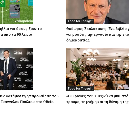
Food for Thought
ιβλία για όσους ζουν το
Θόδωρος Σκυλακάκης: Ένα βιβλίο γ
α από τα 90 λεπτά
νοημοσύνη, την εργασία και την επ
δημοκρατίας
Food for Thought
Ι!»: Κατάμεστη η παρουσίαση του
«Οι Ερινύες του Χθες»: Ένα μυθιστό
υ Ευάγγελου Πούλιου στο Ωδείο
τραύμα, τη μνήμη και τη δύναμη τη