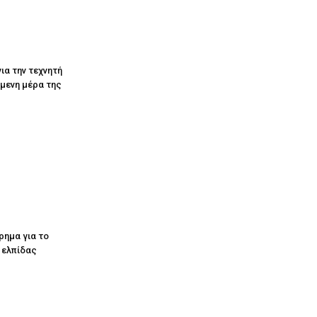
ια την τεχνητή
όμενη μέρα της
ρημα για το
ς ελπίδας