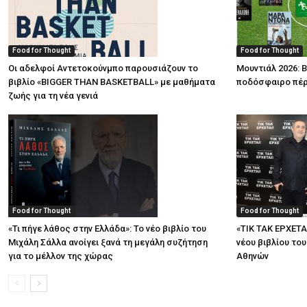
Food for Thought
Food for Thought
Οι αδελφοί Αντετοκούνμπο παρουσιάζουν το
Μουντιάλ 2026: Β
βιβλίο «BIGGER THAN BASKETBALL» με μαθήματα
ποδόσφαιρο πέρ
ζωής για τη νέα γενιά
Food for Thought
Food for Thought
«Τι πήγε λάθος στην Ελλάδα»: Το νέο βιβλίο του
«ΤΙΚ ΤΑΚ ΕΡΧΕΤΑ
Μιχάλη Σάλλα ανοίγει ξανά τη μεγάλη συζήτηση
νέου βιβλίου το
για το μέλλον της χώρας
Αθηνών