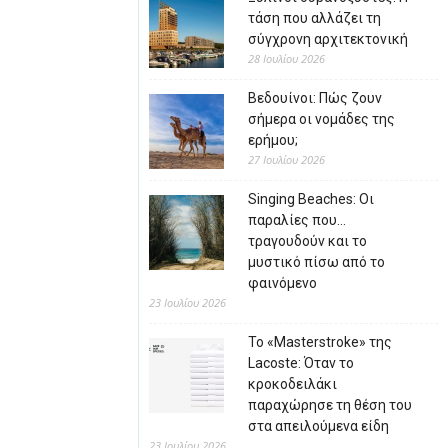
τάση που αλλάζει τη
σύγχρονη αρχιτεκτονική
28 Ιουλίου 2026
Βεδουίνοι: Πώς ζουν
σήμερα οι νομάδες της
ερήμου;
27 Ιουλίου 2026
Singing Beaches: Οι
παραλίες που…
τραγουδούν και το
μυστικό πίσω από το
φαινόμενο
23 Ιουλίου 2026
Το «Masterstroke» της
Lacoste: Όταν το
κροκοδειλάκι
παραχώρησε τη θέση του
στα απειλούμενα είδη
23 Ιουλίου 2026