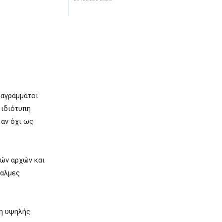
 αγράμματοι
 ιδιότυπη
 αν όχι ως
κών αρχών και
θαλμες
ση υψηλής