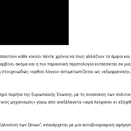
απαιτούν κάθε είκοσι πέντε χρόνια να τους αλλάζουν τα άμφια και
αρβίνο, ακόμα και η πιο παρανοϊκή τερατολογία εντάσσεται σε μια
η στοιχειωδώς «ορθού λόγου» αντιμετωπίζεται ως «εξωφρενική»,
ηρό πυρήνα της Ευρωπαϊκής Ένωσης, με τη συναίνεση των πολιτι
τικός μηχανισμός» γύρω από ανεξέλεγκτα «ιερά λείψανα» κι εξόφ
Καλοσύνη των ξένων”, επανέρχεται με μια αυτοβιογραφική αφήγη