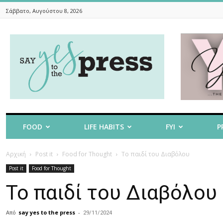
Σάββατο, Αυγούστου 8, 2026
Say
Yes
To
The
Press
FOOD
LIFE HABITS
FYI
P
Αρχική
Post it
Food for Thought
Το παιδί του Διαβόλου
Post it
Food for Thought
Το παιδί του Διαβόλου
Από
say yes to the press
-
29/11/2024