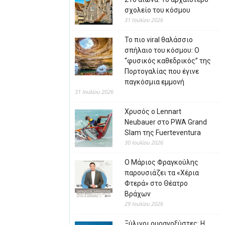
σχολείο του κόσμου
31 Ιουλίου 2026
Το πιο viral θαλάσσιο
σπήλαιο του κόσμου: Ο
“φυσικός καθεδρικός” της
Πορτογαλίας που έγινε
παγκόσμια εμμονή
31 Ιουλίου 2026
Χρυσός ο Lennart
Neubauer στο PWA Grand
Slam της Fuerteventura
30 Ιουλίου 2026
Ο Μάριος Φραγκούλης
παρουσιάζει τα «Χέρια
Φτερά» στο Θέατρο
Βράχων
29 Ιουλίου 2026
Ξύλινοι ουρανοξύστες: Η