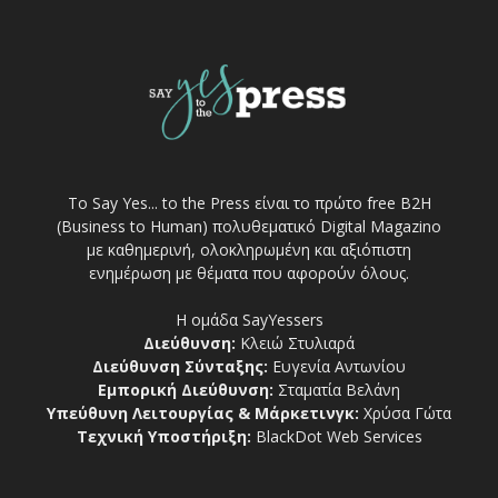
Το Say Yes... to the Press είναι το πρώτο free Β2Η
(Business to Human) πολυθεματικό Digital Magazino
με καθημερινή, ολοκληρωμένη και αξιόπιστη
ενημέρωση με θέματα που αφορούν όλους.
Η ομάδα SayYessers
Διεύθυνση:
Κλειώ Στυλιαρά
Διεύθυνση Σύνταξης:
Ευγενία Αντωνίου
Εμπορική Διεύθυνση:
Σταματία Βελάνη
Υπεύθυνη Λειτουργίας & Μάρκετινγκ:
Χρύσα Γώτα
Τεχνική Υποστήριξη:
BlackDot Web Services