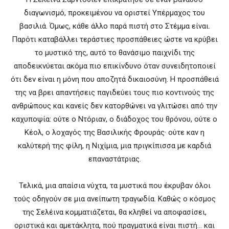
διαγωνισμό, προκειμένου να οριστεί Υπέρμαχος του
βασιλιά. Όμως, κάθε άλλο παρά πιστή στο Στέμμα είναι.
Παρότι καταβάλλει τεράστιες προσπάθειες ώστε να κρύβει
το μυστικό της, αυτό το θανάσιμο παιχνίδι της
αποδεικνύεται ακόμα πιο επικίνδυνο όταν συνειδητοποιεί
ότι δεν είναι η μόνη που αποζητά δικαιοσύνη. Η προσπάθειά
της να βρει απαντήσεις παγιδεύει τους πιο κοντινούς της
ανθρώπους και κανείς δεν κατορθώνει να γλιτώσει από την
καχυποψία: ούτε ο Ντόριαν, ο διάδοχος του θρόνου, ούτε ο
Κέολ, ο λοχαγός της Βασιλικής Φρουράς· ούτε καν η
καλύτερή της φίλη, η Νιχίμια, μια πριγκίπισσα με καρδιά
επαναστάτριας.
Τελικά, μια απαίσια νύχτα, τα μυστικά που έκρυβαν όλοι
τούς οδηγούν σε μια ανείπωτη τραγωδία. Καθώς ο κόσμος
της Σελέινα κομματιάζεται, θα κληθεί να αποφασίσει,
οριστικά και αμετάκλητα, πού πραγματικά είναι πιστή… και