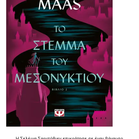
Η Σελέινα Σαρντόθιεν επικράτησε σε έναν βάναυσο