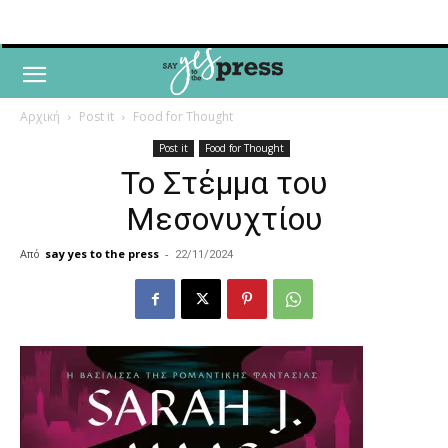
Αρχική
Post it
Food for Thought
Post it
Food for Thought
Το Στέμμα του
Μεσονυχτίου
Από
say yes to the press
-
22/11/2024