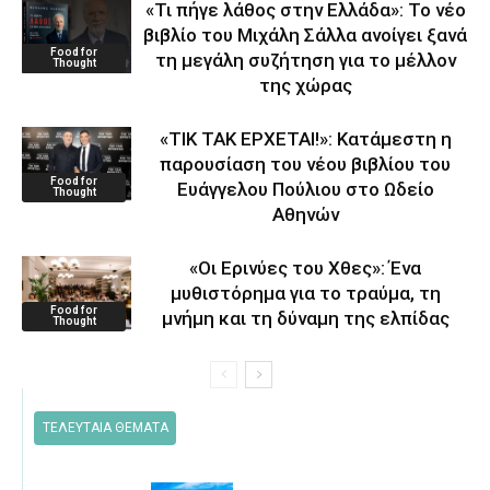
«Τι πήγε λάθος στην Ελλάδα»: Το νέο
βιβλίο του Μιχάλη Σάλλα ανοίγει ξανά
Food for
τη μεγάλη συζήτηση για το μέλλον
Thought
της χώρας
«ΤΙΚ ΤΑΚ ΕΡΧΕΤΑΙ!»: Κατάμεστη η
παρουσίαση του νέου βιβλίου του
Food for
Ευάγγελου Πούλιου στο Ωδείο
Thought
Αθηνών
«Οι Ερινύες του Χθες»: Ένα
μυθιστόρημα για το τραύμα, τη
Food for
μνήμη και τη δύναμη της ελπίδας
Thought
ΤΕΛΕΥΤΑΙΑ ΘΕΜΑΤΑ