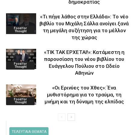
δημοκρατίας
«Τι πήγε λάθος στην Ελλάδα»: Το νέο
βιβλίο του Μιχάλη Σάλλα ανοίγει ξανά
Food for
τη μεγάλη συζήτηση για το μέλλον
Thought
της χώρας
«ΤΙΚ ΤΑΚ ΕΡΧΕΤΑΙ!»: Κατάμεστη η
παρουσίαση του νέου βιβλίου του
Food for
Ευάγγελου Πούλιου στο Ωδείο
Thought
Αθηνών
«Οι Ερινύες του Χθες»: Ένα
μυθιστόρημα για το τραύμα, τη
Food for
μνήμη και τη δύναμη της ελπίδας
Thought
ΤΕΛΕΥΤΑΙΑ ΘΕΜΑΤΑ