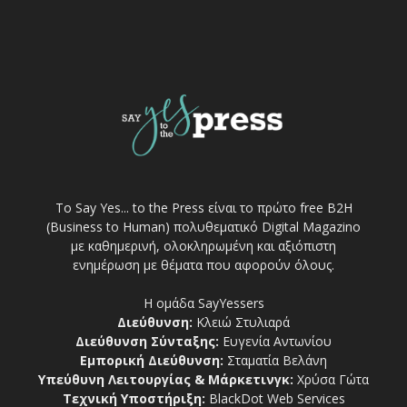
Το Say Yes... to the Press είναι το πρώτο free Β2Η
(Business to Human) πολυθεματικό Digital Magazino
με καθημερινή, ολοκληρωμένη και αξιόπιστη
ενημέρωση με θέματα που αφορούν όλους.
Η ομάδα SayYessers
Διεύθυνση:
Κλειώ Στυλιαρά
Διεύθυνση Σύνταξης:
Ευγενία Αντωνίου
Εμπορική Διεύθυνση:
Σταματία Βελάνη
Υπεύθυνη Λειτουργίας & Μάρκετινγκ:
Χρύσα Γώτα
Τεχνική Υποστήριξη:
BlackDot Web Services