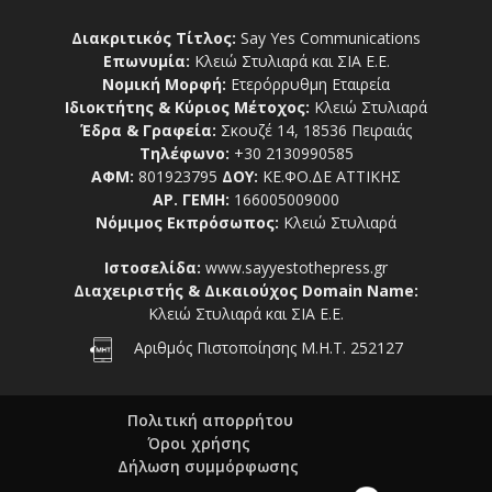
Διακριτικός Τίτλος:
Say Yes Communications
Επωνυμία:
Κλειώ Στυλιαρά και ΣΙΑ Ε.Ε.
Νομική Μορφή:
Ετερόρρυθμη Εταιρεία
Ιδιοκτήτης & Κύριος Μέτοχος:
Κλειώ Στυλιαρά
Έδρα & Γραφεία:
Σκουζέ 14, 18536 Πειραιάς
Τηλέφωνο:
+30 2130990585
ΑΦΜ:
801923795
ΔΟΥ:
ΚΕ.ΦΟ.ΔΕ ΑΤΤΙΚΗΣ
ΑΡ. ΓΕΜΗ:
166005009000
Νόμιμος Εκπρόσωπος:
Κλειώ Στυλιαρά
Ιστοσελίδα:
www.sayyestothepress.gr
Διαχειριστής & Δικαιούχος Domain Name:
Κλειώ Στυλιαρά και ΣΙΑ Ε.Ε.
Αριθμός Πιστοποίησης Μ.Η.Τ. 252127
Πολιτική απορρήτου
Όροι χρήσης
Δήλωση συμμόρφωσης