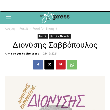
Αρχική
Post it
Food for Thought
Post it
Food for Thought
Διονύσης Σαββόπουλος
Από
say yes to the press
-
23/12/2024