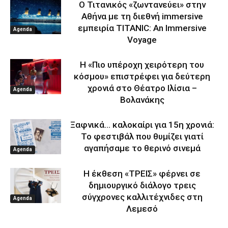
Ο Τιτανικός «ζωντανεύει» στην
Αθήνα με τη διεθνή immersive
εμπειρία TITANIC: An Immersive
Agenda
Voyage
Η «Πιο υπέροχη χειρότερη του
κόσμου» επιστρέφει για δεύτερη
χρονιά στο Θέατρο Ιλίσια –
Agenda
Βολανάκης
Ξαφνικά… καλοκαίρι για 15η χρονιά:
Το φεστιβάλ που θυμίζει γιατί
αγαπήσαμε το θερινό σινεμά
Agenda
Η έκθεση «ΤΡΕΙΣ» φέρνει σε
δημιουργικό διάλογο τρεις
σύγχρονες καλλιτέχνιδες στη
Agenda
Λεμεσό