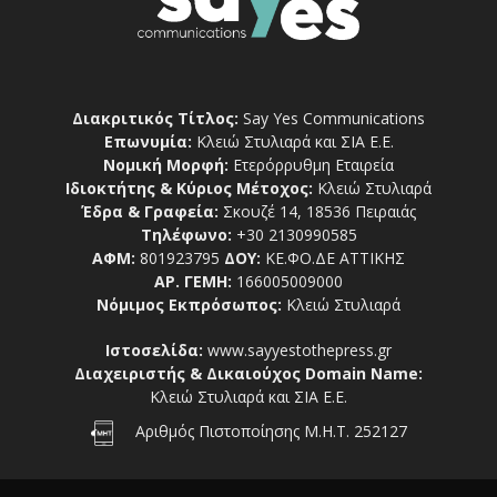
Διακριτικός Τίτλος:
Say Yes Communications
Επωνυμία:
Κλειώ Στυλιαρά και ΣΙΑ Ε.Ε.
Νομική Μορφή:
Ετερόρρυθμη Εταιρεία
Ιδιοκτήτης & Κύριος Μέτοχος:
Κλειώ Στυλιαρά
Έδρα & Γραφεία:
Σκουζέ 14, 18536 Πειραιάς
Τηλέφωνο:
+30 2130990585
ΑΦΜ:
801923795
ΔΟΥ:
ΚΕ.ΦΟ.ΔΕ ΑΤΤΙΚΗΣ
ΑΡ. ΓΕΜΗ:
166005009000
Νόμιμος Εκπρόσωπος:
Κλειώ Στυλιαρά
Ιστοσελίδα:
www.sayyestothepress.gr
Διαχειριστής & Δικαιούχος Domain Name:
Κλειώ Στυλιαρά και ΣΙΑ Ε.Ε.
Αριθμός Πιστοποίησης Μ.Η.Τ. 252127