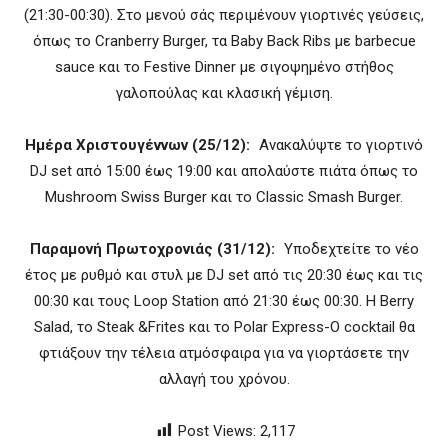
(21:30-00:30). Στο μενού σάς περιμένουν γιορτινές γεύσεις,
όπως το Cranberry Burger, τα Baby Back Ribs με barbecue
sauce και το Festive Dinner με σιγοψημένο στήθος
γαλοπούλας και κλασική γέμιση.
Ημέρα Χριστουγέννων (25/12):
Ανακαλύψτε το γιορτινό
DJ set από 15:00 έως 19:00 και απολαύστε πιάτα όπως το
Mushroom Swiss Burger και το Classic Smash Burger.
Παραμονή Πρωτοχρονιάς (31/12):
Υποδεχτείτε το νέο
έτος με ρυθμό και στυλ με DJ set από τις 20:30 έως και τις
00:30 και τους Loop Station από 21:30 έως 00:30. Η Berry
Salad, το Steak &Frites και το Polar Express-O cocktail θα
φτιάξουν την τέλεια ατμόσφαιρα για να γιορτάσετε την
αλλαγή του χρόνου.
Post Views:
2,117