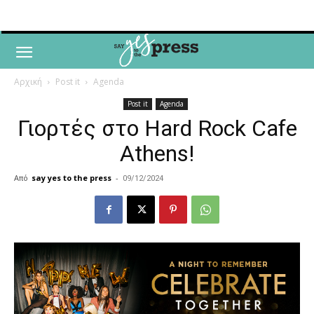
Αρχική
Post it
Agenda
Post it
Agenda
Γιορτές στο Hard Rock Cafe
Athens!
Από
say yes to the press
-
09/12/2024