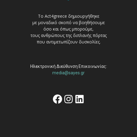
Το Act4greece δημιουργήθηκε
με μοναδικό σκοπό να βοηθήσουμε
όσο και όπως μπορούμε,
τους ανθρώπους της διπλανής πόρτας
που αντιμετωπίζουν δυσκολίες.
Ηλεκτρονική Διεύθυνση Επικοινωνίας:
media@sayes.gr
Facebook
Instagram
Linkedin