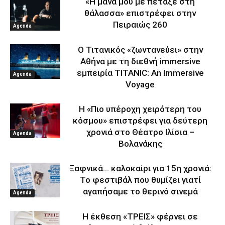
«Η μάνα μου με πέταξε στη
θάλασσα» επιστρέφει στην
Πειραιώς 260
Agenda
Ο Τιτανικός «ζωντανεύει» στην
Αθήνα με τη διεθνή immersive
εμπειρία TITANIC: An Immersive
Agenda
Voyage
Η «Πιο υπέροχη χειρότερη του
κόσμου» επιστρέφει για δεύτερη
χρονιά στο Θέατρο Ιλίσια –
Agenda
Βολανάκης
Ξαφνικά… καλοκαίρι για 15η χρονιά:
Το φεστιβάλ που θυμίζει γιατί
αγαπήσαμε το θερινό σινεμά
Agenda
Η έκθεση «ΤΡΕΙΣ» φέρνει σε