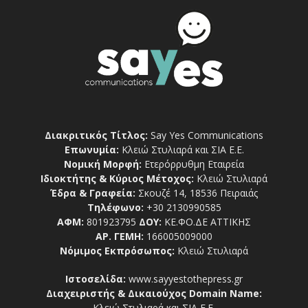
Διακριτικός Τίτλος:
Say Yes Communications
Επωνυμία:
Κλειώ Στυλιαρά και ΣΙΑ Ε.Ε.
Νομική Μορφή:
Ετερόρρυθμη Εταιρεία
Ιδιοκτήτης & Κύριος Μέτοχος:
Κλειώ Στυλιαρά
Έδρα & Γραφεία:
Σκουζέ 14, 18536 Πειραιάς
Τηλέφωνο:
+30 2130990585
ΑΦΜ:
801923795
ΔΟΥ:
ΚΕ.ΦΟ.ΔΕ ΑΤΤΙΚΗΣ
ΑΡ. ΓΕΜΗ:
166005009000
Νόμιμος Εκπρόσωπος:
Κλειώ Στυλιαρά
Ιστοσελίδα:
www.sayyestothepress.gr
Διαχειριστής & Δικαιούχος Domain Name:
Κλειώ Στυλιαρά και ΣΙΑ Ε.Ε.