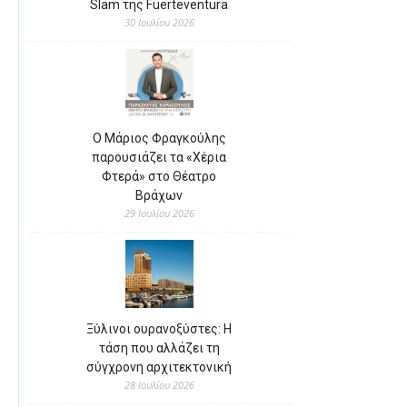
Slam της Fuerteventura
30 Ιουλίου 2026
Ο Μάριος Φραγκούλης
παρουσιάζει τα «Χέρια
Φτερά» στο Θέατρο
Βράχων
29 Ιουλίου 2026
Ξύλινοι ουρανοξύστες: Η
τάση που αλλάζει τη
σύγχρονη αρχιτεκτονική
28 Ιουλίου 2026