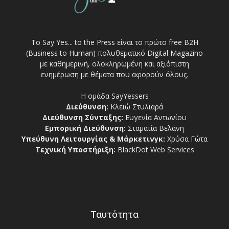
Το Say Yes... to the Press είναι το πρώτο free Β2Η
(Business to Human) πολυθεματικό Digital Magazino
με καθημερινή, ολοκληρωμένη και αξιόπιστη
ενημέρωση με θέματα που αφορούν όλους.
Η ομάδα SayYessers
Διεύθυνση:
Κλειώ Στυλιαρά
Διεύθυνση Σύνταξης:
Ευγενία Αντωνίου
Εμπορική Διεύθυνση:
Σταματία Βελάνη
Υπεύθυνη Λειτουργίας & Μάρκετινγκ:
Χρύσα Γώτα
Τεχνική Υποστήριξη:
BlackDot Web Services
Ταυτότητα