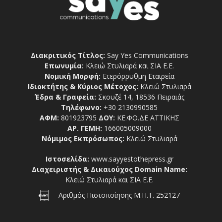
Διακριτικός Τίτλος:
Say Yes Communications
Επωνυμία:
Κλειώ Στυλιαρά και ΣΙΑ Ε.Ε.
Νομική Μορφή:
Ετερόρρυθμη Εταιρεία
Ιδιοκτήτης & Κύριος Μέτοχος:
Κλειώ Στυλιαρά
Έδρα & Γραφεία:
Σκουζέ 14, 18536 Πειραιάς
Τηλέφωνο:
+30 2130990585
ΑΦΜ:
801923795
ΔΟΥ:
ΚΕ.ΦΟ.ΔΕ ΑΤΤΙΚΗΣ
ΑΡ. ΓΕΜΗ:
166005009000
Νόμιμος Εκπρόσωπος:
Κλειώ Στυλιαρά
Ιστοσελίδα:
www.sayyestothepress.gr
Διαχειριστής & Δικαιούχος Domain Name:
Κλειώ Στυλιαρά και ΣΙΑ Ε.Ε.
Αριθμός Πιστοποίησης Μ.Η.Τ. 252127