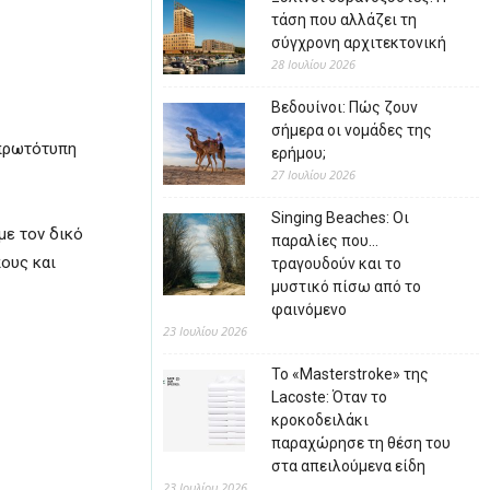
τάση που αλλάζει τη
σύγχρονη αρχιτεκτονική
28 Ιουλίου 2026
Βεδουίνοι: Πώς ζουν
σήμερα οι νομάδες της
 πρωτότυπη
ερήμου;
27 Ιουλίου 2026
Singing Beaches: Οι
με τον δικό
παραλίες που…
ους και
τραγουδούν και το
μυστικό πίσω από το
φαινόμενο
23 Ιουλίου 2026
Το «Masterstroke» της
Lacoste: Όταν το
κροκοδειλάκι
παραχώρησε τη θέση του
στα απειλούμενα είδη
23 Ιουλίου 2026