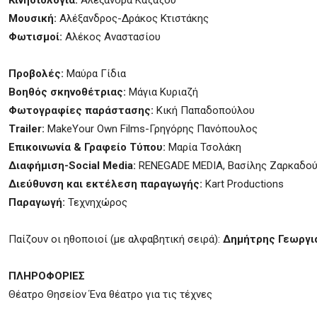
Κινησιολογία:
Αλεξάνδρα Καζάζου
Μουσική:
Αλέξανδρος-Δράκος Κτιστάκης
Φωτισμοί:
Αλέκος Αναστασίου
Προβολές:
Μαύρα Γίδια
Βοηθός σκηνοθέτριας:
Μάγια Κυριαζή
Φωτογραφίες παράστασης:
Κική Παπαδοπούλου
Trailer:
MakeYour Own Films-Γρηγόρης Πανόπουλος
Επικοινωνία & Γραφείο Τύπου:
Μαρία Τσολάκη
Διαφήμιση-Social Media:
RENEGADE MEDIA, Βασίλης Ζαρκαδο
Διεύθυνση και εκτέλεση παραγωγής:
Kart Productions
Παραγωγή:
Τεχνηχώρος
Παίζουν οι ηθοποιοί (με αλφαβητική σειρά):
Δημήτρης Γεωργι
ΠΛΗΡΟΦΟΡΙΕΣ
Θέατρο Θησείον Ένα θέατρο για τις τέχνες