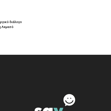
υργικό διάλογο
η Λεμεσό