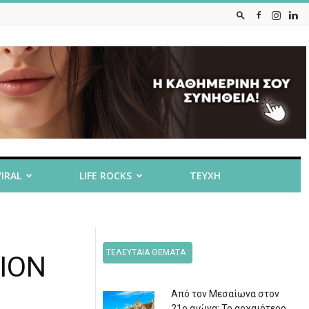
VIRAL
LIFE ROCKS
ΤΕΥΧΗ
ΤΕΛΕΥΤΑΙΑ ΘΕΜΑΤΑ
ΕΙΟΝ
Από τον Μεσαίωνα στον
21ο αιώνα: Το αρχαιότερο