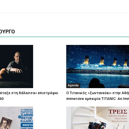
ΟΥΡΓΟ
Agenda
πέταξε στη θάλασσα» επιστρέφει
Ο Τιτανικός «ζωντανεύει» στην Αθή
60
immersive εμπειρία TITANIC: An Im