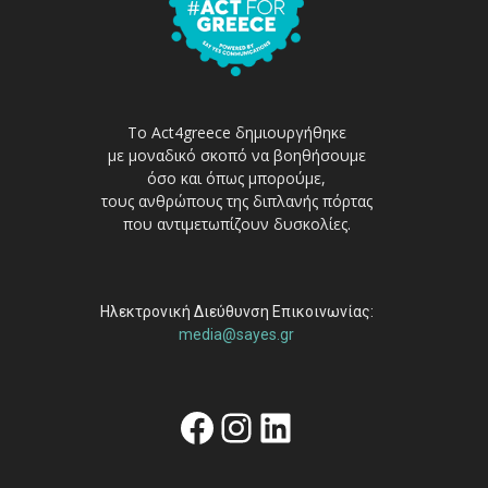
Το Act4greece δημιουργήθηκε
με μοναδικό σκοπό να βοηθήσουμε
όσο και όπως μπορούμε,
τους ανθρώπους της διπλανής πόρτας
που αντιμετωπίζουν δυσκολίες.
Ηλεκτρονική Διεύθυνση Επικοινωνίας:
media@sayes.gr
Facebook
Instagram
Linkedin