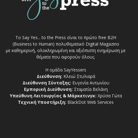
Το Say Yes... to the Press είναι το πρώτο free Β2Η
(Business to Human) πολυθεματικό Digital Magazino
με καθημερινή, ολοκληρωμένη και αξιόπιστη ενημέρωση με
θέματα που αφορούν όλους.
Η ομάδα SayYessers
Διεύθυνση:
Κλειώ Στυλιαρά
Διεύθυνση Σύνταξης:
Ευγενία Αντωνίου
Εμπορική Διεύθυνση:
Σταματία Βελάνη
Υπεύθυνη Λειτουργίας & Μάρκετινγκ:
Χρύσα Γώτα
Τεχνική Υποστήριξη:
BlackDot Web Services