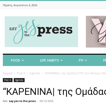
Πέμπτη, Αυγούστου 6, 2026
Say
Yes
To
The
Press
FOOD
LIFE HABITS
FYI
P
Αρχική
Post it
Agenda
“ΚΑΡΕΝΙΝΑ| της Ομάδας ΠΥΡ στο Θέατρο Θ
Post it
Agenda
“ΚΑΡΕΝΙΝΑ| της Ομάδα
Από
say yes to the press
-
03/12/2024