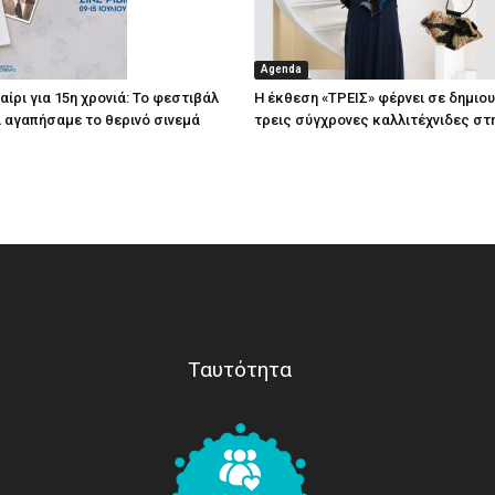
Agenda
ίρι για 15η χρονιά: Το φεστιβάλ
Η έκθεση «ΤΡΕΙΣ» φέρνει σε δημιο
τί αγαπήσαμε το θερινό σινεμά
τρεις σύγχρονες καλλιτέχνιδες στ
Ταυτότητα