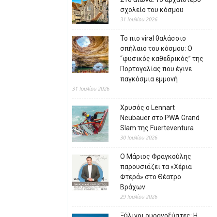
σχολείο του κόσμου
31 Ιουλίου 2026
Το πιο viral θαλάσσιο
σπήλαιο του κόσμου: Ο
“φυσικός καθεδρικός” της
Πορτογαλίας που έγινε
παγκόσμια εμμονή
31 Ιουλίου 2026
Χρυσός ο Lennart
Neubauer στο PWA Grand
Slam της Fuerteventura
30 Ιουλίου 2026
Ο Μάριος Φραγκούλης
παρουσιάζει τα «Χέρια
Φτερά» στο Θέατρο
Βράχων
29 Ιουλίου 2026
Ξύλινοι ουρανοξύστες: Η