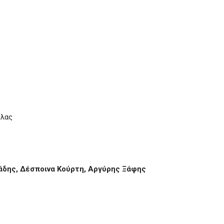
ύλας
άδης, Δέσποινα Κούρτη, Αργύρης Ξάφης