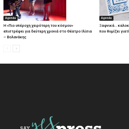
Agenda
Agenda
Η «Πιο υπέροχη χειρότερη του κόσμου»
Ξαφνικά… καλοκα
επιστρέφει για δεύτερη χρονιά στο Θέατρο Ιλίσια
που θυμίζει για
– Βολανάκης