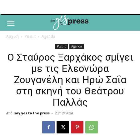
Αρχική
Post it
Agenda
Post it
Agenda
Ο Σταύρος Ξαρχάκος σμίγει
με τις Ελεονώρα
Ζουγανέλη και Ηρώ Σαΐα
στη σκηνή του Θεάτρου
Παλλάς
Από
say yes to the press
-
23/12/2024