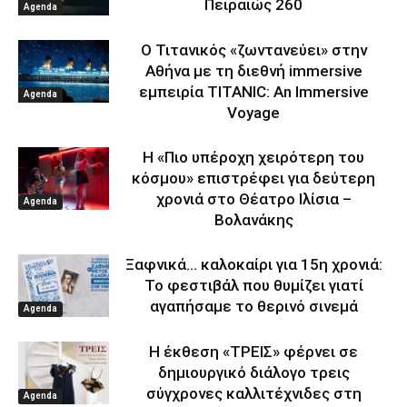
Πειραιώς 260
Agenda
Ο Τιτανικός «ζωντανεύει» στην
Αθήνα με τη διεθνή immersive
εμπειρία TITANIC: An Immersive
Agenda
Voyage
Η «Πιο υπέροχη χειρότερη του
κόσμου» επιστρέφει για δεύτερη
χρονιά στο Θέατρο Ιλίσια –
Agenda
Βολανάκης
Ξαφνικά… καλοκαίρι για 15η χρονιά:
Το φεστιβάλ που θυμίζει γιατί
αγαπήσαμε το θερινό σινεμά
Agenda
Η έκθεση «ΤΡΕΙΣ» φέρνει σε
δημιουργικό διάλογο τρεις
σύγχρονες καλλιτέχνιδες στη
Agenda