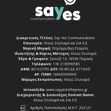
Διακριτικός Τίτλος:
Say Yes Communications
Επωνυμία:
Κλειώ Στυλιαρά και ΣΙΑ Ε.Ε.
Νομική Μορφή:
Ετερόρρυθμη Εταιρεία
Ιδιοκτήτης & Κύριος Μέτοχος:
Κλειώ Στυλιαρά
Έδρα & Γραφεία:
Σκουζέ 14, 18536 Πειραιάς
Τηλέφωνο:
+30 2130990585
ΑΦΜ:
801923795
ΔΟΥ:
ΚΕ.ΦΟ.ΔΕ ΑΤΤΙΚΗΣ
ΑΡ. ΓΕΜΗ:
166005009000
Νόμιμος Εκπρόσωπος:
Κλειώ Στυλιαρά
Ιστοσελίδα:
www.sayyestothepress.gr
Διαχειριστής & Δικαιούχος Domain Name:
Κλειώ Στυλιαρά και ΣΙΑ Ε.Ε.
Αριθμός Πιστοποίησης Μ.Η.Τ. 252127