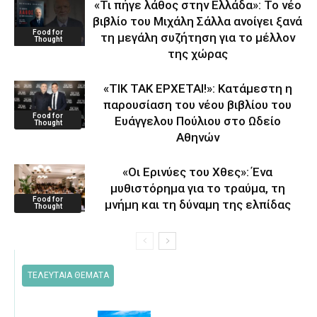
«Τι πήγε λάθος στην Ελλάδα»: Το νέο
βιβλίο του Μιχάλη Σάλλα ανοίγει ξανά
Food for
τη μεγάλη συζήτηση για το μέλλον
Thought
της χώρας
«ΤΙΚ ΤΑΚ ΕΡΧΕΤΑΙ!»: Κατάμεστη η
παρουσίαση του νέου βιβλίου του
Food for
Ευάγγελου Πούλιου στο Ωδείο
Thought
Αθηνών
«Οι Ερινύες του Χθες»: Ένα
μυθιστόρημα για το τραύμα, τη
Food for
μνήμη και τη δύναμη της ελπίδας
Thought
ΤΕΛΕΥΤΑΙΑ ΘΕΜΑΤΑ