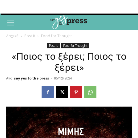
Αρχική
Post it
Food for Thought
Post it
Food for Thought
«Ποιος το ξέρει; Ποιος το
ξέρει»
Από
say yes to the press
-
05/12/2024