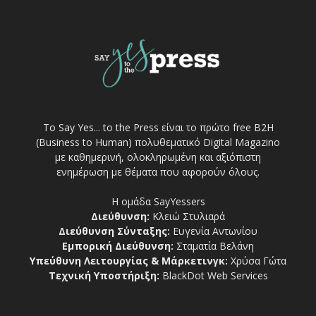
Το Say Yes... to the Press είναι το πρώτο free Β2Η
(Business to Human) πολυθεματικό Digital Magazino
με καθημερινή, ολοκληρωμένη και αξιόπιστη
ενημέρωση με θέματα που αφορούν όλους.
Η ομάδα SayYessers
Διεύθυνση:
Κλειώ Στυλιαρά
Διεύθυνση Σύνταξης:
Ευγενία Αντωνίου
Εμπορική Διεύθυνση:
Σταματία Βελάνη
Υπεύθυνη Λειτουργίας & Μάρκετινγκ:
Χρύσα Γώτα
Τεχνική Υποστήριξη:
BlackDot Web Services