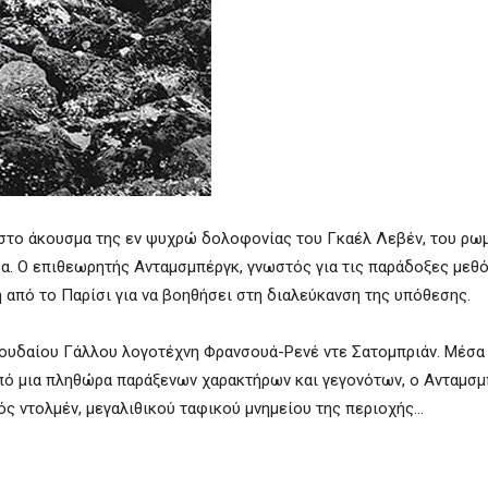
ν στο άκουσμα της εν ψυχρώ δολοφονίας του Γκαέλ Λεβέν, του ρω
θα. Ο επιθεωρητής Ανταμσμπέργκ, γνωστός για τις παράδοξες μεθ
ή από το Παρίσι για να βοηθήσει στη διαλεύκανση της υπόθεσης.
πουδαίου Γάλλου λογοτέχνη Φρανσουά-Ρενέ ντε Σατομπριάν. Μέσα 
από μια πληθώρα παράξενων χαρακτήρων και γεγονότων, ο Ανταμσ
ς ντολμέν, μεγαλιθικού ταφικού μνημείου της περιοχής…