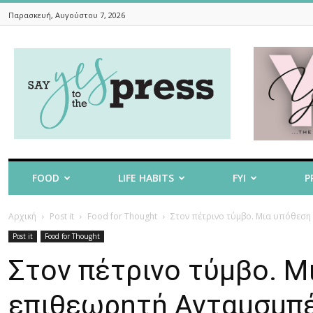
Παρασκευή, Αυγούστου 7, 2026
Say
Yes
To
The
Press
FOOD
LIFE HABITS
FYI
P
Αρχική
Post it
Food for Thought
Στον πέτρινο τύμβο. Μια υπόθεση
Post it
Food for Thought
Στον πέτρινο τύμβο. Μ
επιθεωρητή Ανταμσμπ