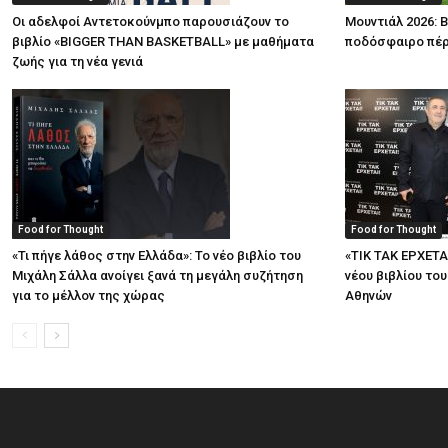
Οι αδελφοί Αντετοκούνμπο παρουσιάζουν το
Μουντιάλ 2026: Β
βιβλίο «BIGGER THAN BASKETBALL» με μαθήματα
ποδόσφαιρο πέρ
ζωής για τη νέα γενιά
Food for Thought
Food for Thought
«Τι πήγε λάθος στην Ελλάδα»: Το νέο βιβλίο του
«ΤΙΚ ΤΑΚ ΕΡΧΕΤΑ
Μιχάλη Σάλλα ανοίγει ξανά τη μεγάλη συζήτηση
νέου βιβλίου το
για το μέλλον της χώρας
Αθηνών