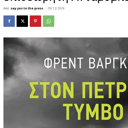
Από
say yes to the press
-
09/12/2024