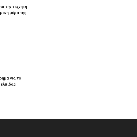
ια την τεχνητή
όμενη μέρα της
ρημα για το
ς ελπίδας