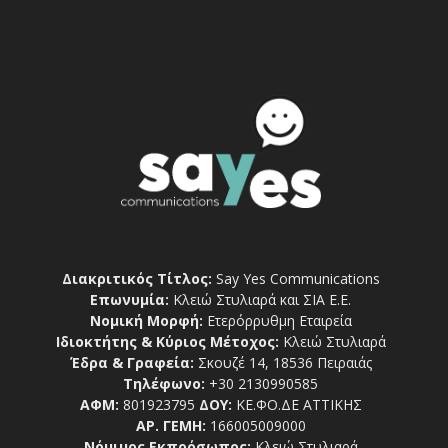
Διακριτικός Τίτλος:
Say Yes Communications
Επωνυμία:
Κλειώ Στυλιαρά και ΣΙΑ Ε.Ε.
Νομική Μορφή:
Ετερόρρυθμη Εταιρεία
Ιδιοκτήτης & Κύριος Μέτοχος:
Κλειώ Στυλιαρά
Έδρα & Γραφεία:
Σκουζέ 14, 18536 Πειραιάς
Τηλέφωνο:
+30 2130990585
ΑΦΜ:
801923795
ΔΟΥ:
ΚΕ.ΦΟ.ΔΕ ΑΤΤΙΚΗΣ
ΑΡ. ΓΕΜΗ:
166005009000
Νόμιμος Εκπρόσωπος:
Κλειώ Στυλιαρά