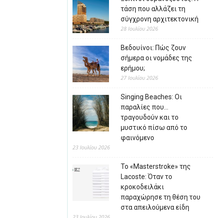
τάση που αλλάζει τη
σύγχρονη αρχιτεκτονική
28 Ιουλίου 2026
Βεδουίνοι: Πώς ζουν
σήμερα οι νομάδες της
ερήμου;
27 Ιουλίου 2026
Singing Beaches: Οι
παραλίες που…
τραγουδούν και το
μυστικό πίσω από το
φαινόμενο
23 Ιουλίου 2026
Το «Masterstroke» της
Lacoste: Όταν το
κροκοδειλάκι
παραχώρησε τη θέση του
στα απειλούμενα είδη
23 Ιουλίου 2026