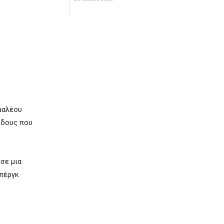
μαλέου
όδους που
σε μια
μπέργκ