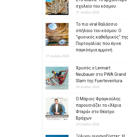
σχολείο του κόσμου
31 Ιουλίου 2026
Το πιο viral θαλάσσιο
σπήλαιο του κόσμου: Ο
“φυσικός καθεδρικός” της
Πορτογαλίας που έγινε
παγκόσμια εμμονή
31 Ιουλίου 2026
Χρυσός ο Lennart
Neubauer στο PWA Grand
Slam της Fuerteventura
30 Ιουλίου 2026
Ο Μάριος Φραγκούλης
παρουσιάζει τα «Χέρια
Φτερά» στο Θέατρο
Βράχων
29 Ιουλίου 2026
Ξύλινοι ουρανοξύστες: Η