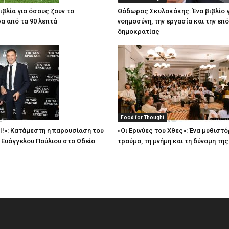
ιβλία για όσους ζουν το
Θόδωρος Σκυλακάκης: Ένα βιβλίο γ
α από τα 90 λεπτά
νοημοσύνη, την εργασία και την επ
δημοκρατίας
Food for Thought
Ι!»: Κατάμεστη η παρουσίαση του
«Οι Ερινύες του Χθες»: Ένα μυθιστό
υ Ευάγγελου Πούλιου στο Ωδείο
τραύμα, τη μνήμη και τη δύναμη τη