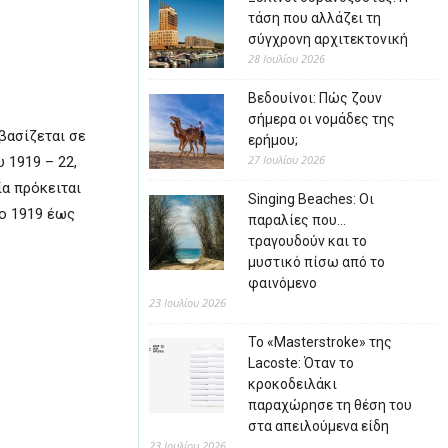
τάση που αλλάζει τη
σύγχρονη αρχιτεκτονική
28 Ιουλίου 2026
Βεδουίνοι: Πώς ζουν
σήμερα οι νομάδες της
βασίζεται σε
ερήμου;
27 Ιουλίου 2026
 1919 – 22,
α πρόκειται
Singing Beaches: Οι
το 1919 έως
παραλίες που…
τραγουδούν και το
μυστικό πίσω από το
φαινόμενο
23 Ιουλίου 2026
Το «Masterstroke» της
Lacoste: Όταν το
κροκοδειλάκι
παραχώρησε τη θέση του
στα απειλούμενα είδη
23 Ιουλίου 2026