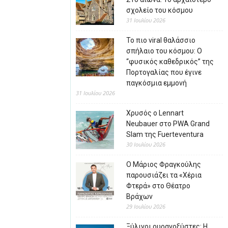
σχολείο του κόσμου
31 Ιουλίου 2026
Το πιο viral θαλάσσιο
σπήλαιο του κόσμου: Ο
“φυσικός καθεδρικός” της
Πορτογαλίας που έγινε
παγκόσμια εμμονή
31 Ιουλίου 2026
Χρυσός ο Lennart
Neubauer στο PWA Grand
Slam της Fuerteventura
30 Ιουλίου 2026
Ο Μάριος Φραγκούλης
παρουσιάζει τα «Χέρια
Φτερά» στο Θέατρο
Βράχων
29 Ιουλίου 2026
Ξύλινοι ουρανοξύστες: Η