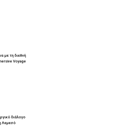
να με τη διεθνή
mersive Voyage
υργικό διάλογο
η Λεμεσό