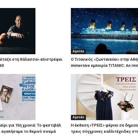
Agenda
πέταξε στη θάλασσα» επιστρέφει
Ο Τιτανικός «ζωντανεύει» στην Αθή
60
immersive εμπειρία TITANIC: An Im
Agenda
ίρι για 15η χρονιά: Το φεστιβάλ
Η έκθεση «ΤΡΕΙΣ» φέρνει σε δημιο
τί αγαπήσαμε το θερινό σινεμά
τρεις σύγχρονες καλλιτέχνιδες στ