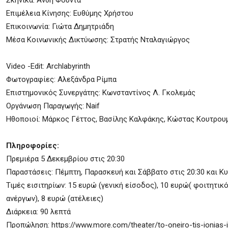
Σκηνικά: Ανθή Φουντά
Επιμέλεια Κίνησης: Ευθύμης Χρήστου
Επικοινωνία: Γιώτα Δημητριάδη
Μέσα Κοινωνικής Δικτύωσης: Στρατής Νταλαγιώργος
Video -Edit: Archlabyrinth
Φωτογραφίες: Αλεξάνδρα Ρίμπα
Επιστημονικός Συνεργάτης: Κωνσταντίνος Λ. Γκολεμάς
Οργάνωση Παραγωγής: Νaif
Ηθοποιοί: Μάρκος Γέττος, Βασίλης Καλφάκης, Κώστας Κουτρου
Πληροφορίες:
Πρεμιέρα 5 Δεκεμβρίου στις 20:30
Παραστάσεις: Πέμπτη, Παρασκευή και Σάββατο στις 20:30 και Κυ
Τιμές εισιτηρίων: 15 ευρώ (γενική είσοδος), 10 ευρώ( φοιτητικό
ανέργων), 8 ευρώ (ατέλειες)
Διάρκεια: 90 λεπτά
Προπώληση: https://www.more.com/theater/to-oneiro-tis-ionias-i-