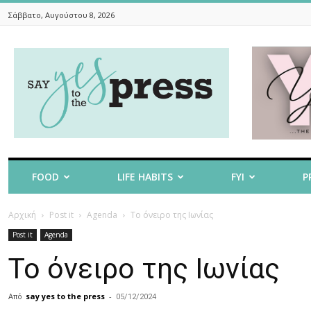
Σάββατο, Αυγούστου 8, 2026
Say
Yes
To
The
Press
FOOD
LIFE HABITS
FYI
P
Αρχική
Post it
Agenda
Το όνειρο της Ιωνίας
Post it
Agenda
Το όνειρο της Ιωνίας
Από
say yes to the press
-
05/12/2024