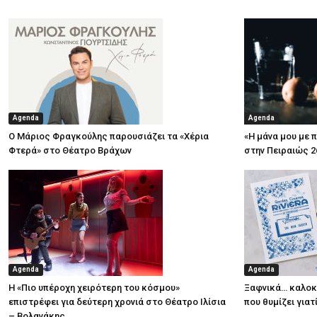
Agenda
Agenda
Ο Μάριος Φραγκούλης παρουσιάζει τα «Χέρια
«Η μάνα μου με 
Φτερά» στο Θέατρο Βράχων
στην Πειραιώς 2
Agenda
Agenda
Η «Πιο υπέροχη χειρότερη του κόσμου»
Ξαφνικά… καλοκα
επιστρέφει για δεύτερη χρονιά στο Θέατρο Ιλίσια
που θυμίζει για
– Βολανάκης