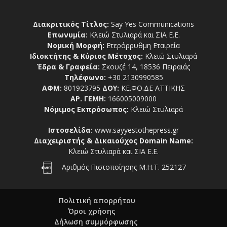
Διακριτικός Τίτλος:
Say Yes Communications
Επωνυμία:
Κλειώ Στυλιαρά και ΣΙΑ Ε.Ε.
Νομική Μορφή:
Ετερόρρυθμη Εταιρεία
Ιδιοκτήτης & Κύριος Μέτοχος:
Κλειώ Στυλιαρά
Έδρα & Γραφεία:
Σκουζέ 14, 18536 Πειραιάς
Τηλέφωνο:
+30 2130990585
ΑΦΜ:
801923795
ΔΟΥ:
ΚΕ.ΦΟ.ΔΕ ΑΤΤΙΚΗΣ
ΑΡ. ΓΕΜΗ:
166005009000
Νόμιμος Εκπρόσωπος:
Κλειώ Στυλιαρά
Ιστοσελίδα:
www.sayyestothepress.gr
Διαχειριστής & Δικαιούχος Domain Name:
Κλειώ Στυλιαρά και ΣΙΑ Ε.Ε.
Αριθμός Πιστοποίησης Μ.Η.Τ. 252127
Πολιτική απορρήτου
Όροι χρήσης
Δήλωση συμμόρφωσης