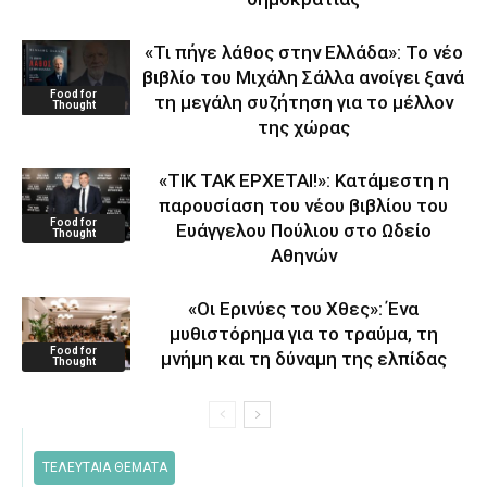
«Τι πήγε λάθος στην Ελλάδα»: Το νέο
βιβλίο του Μιχάλη Σάλλα ανοίγει ξανά
Food for
τη μεγάλη συζήτηση για το μέλλον
Thought
της χώρας
«ΤΙΚ ΤΑΚ ΕΡΧΕΤΑΙ!»: Κατάμεστη η
παρουσίαση του νέου βιβλίου του
Food for
Ευάγγελου Πούλιου στο Ωδείο
Thought
Αθηνών
«Οι Ερινύες του Χθες»: Ένα
μυθιστόρημα για το τραύμα, τη
Food for
μνήμη και τη δύναμη της ελπίδας
Thought
ΤΕΛΕΥΤΑΙΑ ΘΕΜΑΤΑ