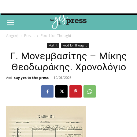
Αρχική
Post it
Food for Thought
Post it
Food for Thought
Γ. Μονεμβασίτης – Μίκης
Θεοδωράκης. Χρονολόγιο
Από
say yes to the press
-
10/01/2025