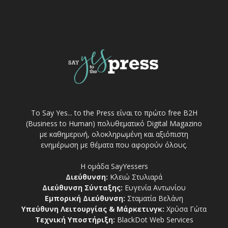
Το Say Yes... to the Press είναι το πρώτο free Β2Η
(Business to Human) πολυθεματικό Digital Magazino
με καθημερινή, ολοκληρωμένη και αξιόπιστη
ενημέρωση με θέματα που αφορούν όλους.
Η ομάδα SayYessers
Διεύθυνση:
Κλειώ Στυλιαρά
Διεύθυνση Σύνταξης:
Ευγενία Αντωνίου
Εμπορική Διεύθυνση:
Σταματία Βελάνη
Υπεύθυνη Λειτουργίας & Μάρκετινγκ:
Χρύσα Γώτα
Τεχνική Υποστήριξη:
BlackDot Web Services