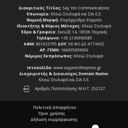
Διακριτικός Τίτλος:
Say Yes Communications
Επωνυμία:
Κλειώ Στυλιαρά και ΣΙΑ Ε.Ε.
Νομική Μορφή:
Ετερόρρυθμη Εταιρεία
Ιδιοκτήτης & Κύριος Μέτοχος:
Κλειώ Στυλιαρά
Έδρα & Γραφεία:
Σκουζέ 14, 18536 Πειραιάς
Τηλέφωνο:
+30 2130990585
ΑΦΜ:
801923795
ΔΟΥ:
ΚΕ.ΦΟ.ΔΕ ΑΤΤΙΚΗΣ
ΑΡ. ΓΕΜΗ:
166005009000
Νόμιμος Εκπρόσωπος:
Κλειώ Στυλιαρά
Ιστοσελίδα:
www.sayyestothepress.gr
Διαχειριστής & Δικαιούχος Domain Name:
Κλειώ Στυλιαρά και ΣΙΑ Ε.Ε.
Αριθμός Πιστοποίησης Μ.Η.Τ. 252127
Πολιτική απορρήτου
Όροι χρήσης
Δήλωση συμμόρφωσης