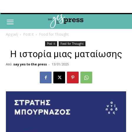
Αρχική
Post it
Food for Thought
Post it
Food for Thought
Η ιστορία μιας ματαίωσης
Από
say yes to the press
-
13/01/2025