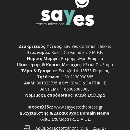
Διακριτικός Τίτλος:
Say Yes Communications
Επωνυμία:
Κλειώ Στυλιαρά και ΣΙΑ Ε.Ε.
Νομική Μορφή:
Ετερόρρυθμη Εταιρεία
Ιδιοκτήτης & Κύριος Μέτοχος:
Κλειώ Στυλιαρά
Έδρα & Γραφεία:
Σκουζέ 14, 18536 Πειραιάς
Τηλέφωνο:
+30 2130990585
ΑΦΜ:
801923795
ΔΟΥ:
ΚΕ.ΦΟ.ΔΕ ΑΤΤΙΚΗΣ
ΑΡ. ΓΕΜΗ:
166005009000
Νόμιμος Εκπρόσωπος:
Κλειώ Στυλιαρά
Ιστοσελίδα:
www.sayyestothepress.gr
Διαχειριστής & Δικαιούχος Domain Name:
Κλειώ Στυλιαρά και ΣΙΑ Ε.Ε.
Αριθμός Πιστοποίησης Μ.Η.Τ. 252127