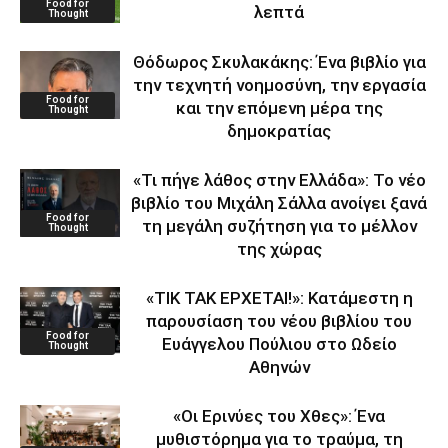
Food for
λεπτά
Thought
Θόδωρος Σκυλακάκης: Ένα βιβλίο για
την τεχνητή νοημοσύνη, την εργασία
Food for
και την επόμενη μέρα της
Thought
δημοκρατίας
«Τι πήγε λάθος στην Ελλάδα»: Το νέο
βιβλίο του Μιχάλη Σάλλα ανοίγει ξανά
Food for
τη μεγάλη συζήτηση για το μέλλον
Thought
της χώρας
«ΤΙΚ ΤΑΚ ΕΡΧΕΤΑΙ!»: Κατάμεστη η
παρουσίαση του νέου βιβλίου του
Food for
Ευάγγελου Πούλιου στο Ωδείο
Thought
Αθηνών
«Οι Ερινύες του Χθες»: Ένα
μυθιστόρημα για το τραύμα, τη