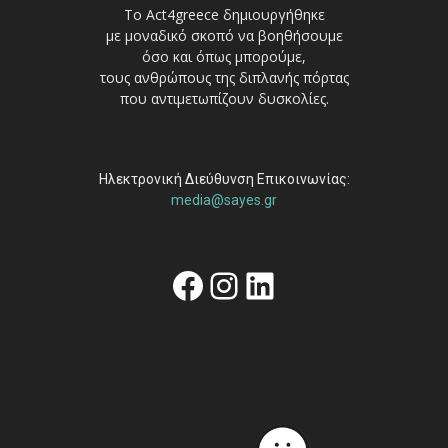
Το Act4greece δημιουργήθηκε
με μοναδικό σκοπό να βοηθήσουμε
όσο και όπως μπορούμε,
τους ανθρώπους της διπλανής πόρτας
που αντιμετωπίζουν δυσκολίες.
Ηλεκτρονική Διεύθυνση Επικοινωνίας:
media@sayes.gr
Facebook
Instagram
Linkedin