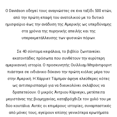
Ο Davidson οδηγεί τους αναγνώστες σε ένα ταξίδι 500 ετών,
από την πρώτη επαφή του ανατολικού με το δυτικό
ημισφαίριο έως την ανάδυση της Αμερικής ως υπερδύναμης
στα χρόνια της πυρηνικής απειλής και της
υπερεκμετάλλευσης των φυσικών πόρων.
Σε 40 σύντομα κεφάλαια, το βιβλίο ζωντανεύει
εκατοντάδες πρόσωπα που συνθέτουν την ευρύτερη
αμερικανική ιστορία. Ο προσκυνητής Ουίλλιαμ Μπράντφορντ
πιάστηκε σε ινδιάνικο δόκανο την πρώτη κιόλας μέρα του
στην Αμερική. Η Χάρριετ Τάμπμαν άφηνε ελεύθερες κότες
ως αντιπερισπασμό για να διευκολύνει σκλάβους να
δραπετεύουν. Ο μικρός Άντριου Κάρνεγκι, μετέπειτα
μεγιστάνας της βιομηχανίας, καταβρόχθιζε τον χυλό του με
δύο κουτάλια. Αυτές οι επιμέρους ιστορίες, συναρπαστικές
από μόνες τους, εγείρουν επίσης γενικότερα ερωτήματα