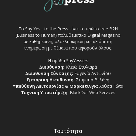
Το Say Yes... to the Press είναι το πρώτο free Β2Η
(Business to Human) πολυθεματικό Digital Magazino
με καθημερινή, ολοκληρωμένη και αξιόπιστη
ενημέρωση με θέματα που αφορούν όλους.
Η ομάδα SayYessers
Διεύθυνση:
Κλειώ Στυλιαρά
Διεύθυνση Σύνταξης:
Ευγενία Αντωνίου
Εμπορική Διεύθυνση:
Σταματία Βελάνη
Υπεύθυνη Λειτουργίας & Μάρκετινγκ:
Χρύσα Γώτα
Τεχνική Υποστήριξη:
BlackDot Web Services
Ταυτότητα