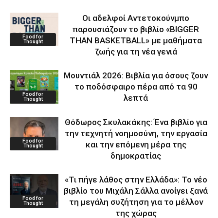
Οι αδελφοί Αντετοκούνμπο
παρουσιάζουν το βιβλίο «BIGGER
Food for
THAN BASKETBALL» με μαθήματα
Thought
ζωής για τη νέα γενιά
Μουντιάλ 2026: Βιβλία για όσους ζουν
το ποδόσφαιρο πέρα από τα 90
Food for
λεπτά
Thought
Θόδωρος Σκυλακάκης: Ένα βιβλίο για
την τεχνητή νοημοσύνη, την εργασία
Food for
και την επόμενη μέρα της
Thought
δημοκρατίας
«Τι πήγε λάθος στην Ελλάδα»: Το νέο
βιβλίο του Μιχάλη Σάλλα ανοίγει ξανά
Food for
τη μεγάλη συζήτηση για το μέλλον
Thought
της χώρας