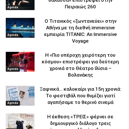
Πειραιώς 260
Agenda
Ο Τιτανικός «ζωντανεύει» στην
Αθήνα με τη διεθνή immersive
εμπειρία TITANIC: An Immersive
Agenda
Voyage
Η «Πιο υπέροχη χειρότερη του
κόσμου» επιστρέφει για δεύτερη
χρονιά στο Θέατρο Ιλίσια –
Agenda
Βολανάκης
Ξαφνικά… καλοκαίρι για 15η χρονιά:
Το φεστιβάλ που θυμίζει γιατί
αγαπήσαμε το θερινό σινεμά
Agenda
Η έκθεση «ΤΡΕΙΣ» φέρνει σε
δημιουργικό διάλογο τρεις