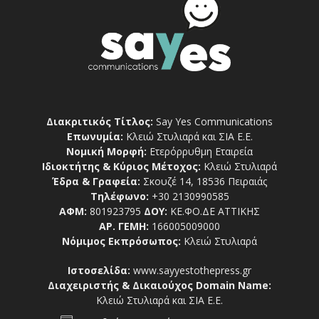
Διακριτικός Τίτλος:
Say Yes Communications
Επωνυμία:
Κλειώ Στυλιαρά και ΣΙΑ Ε.Ε.
Νομική Μορφή:
Ετερόρρυθμη Εταιρεία
Ιδιοκτήτης & Κύριος Μέτοχος:
Κλειώ Στυλιαρά
Έδρα & Γραφεία:
Σκουζέ 14, 18536 Πειραιάς
Τηλέφωνο:
+30 2130990585
ΑΦΜ:
801923795
ΔΟΥ:
ΚΕ.ΦΟ.ΔΕ ΑΤΤΙΚΗΣ
ΑΡ. ΓΕΜΗ:
166005009000
Νόμιμος Εκπρόσωπος:
Κλειώ Στυλιαρά
Ιστοσελίδα:
www.sayyestothepress.gr
Διαχειριστής & Δικαιούχος Domain Name:
Κλειώ Στυλιαρά και ΣΙΑ Ε.Ε.