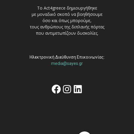
Το Act4greece δημιουργήθηκε
με μοναδικό σκοπό να βοηθήσουμε
όσο και όπως μπορούμε,
τους ανθρώπους της διπλανής πόρτας
που αντιμετωπίζουν δυσκολίες.
Ηλεκτρονική Διεύθυνση Επικοινωνίας:
media@sayes.gr
Facebook
Instagram
Linkedin