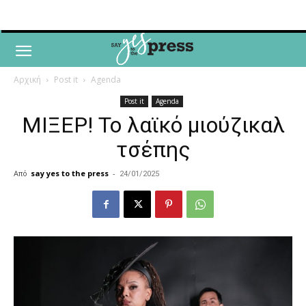
Αρχική
Post it
Agenda
Post it
Agenda
ΜΙΞΕΡ! To λαϊκό μιούζικαλ
τσέπης
Από
say yes to the press
-
24/01/2025