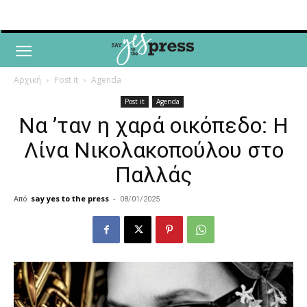
Αρχική
Post it
Agenda
Post it
Agenda
Να ’ταν η χαρά οικόπεδο: Η
Λίνα Νικολακοπούλου στο
Παλλάς
Από
say yes to the press
-
08/01/2025