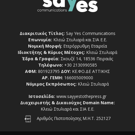
Διακριτικός Τίτλος:
Say Yes Communications
Επωνυμία:
Κλειώ Στυλιαρά και ΣΙΑ Ε.Ε.
Νομική Μορφή:
Ετερόρρυθμη Εταιρεία
Ιδιοκτήτης & Κύριος Μέτοχος:
Κλειώ Στυλιαρά
Έδρα & Γραφεία:
Σκουζέ 14, 18536 Πειραιάς
Τηλέφωνο:
+30 2130990585
ΑΦΜ:
801923795
ΔΟΥ:
ΚΕ.ΦΟ.ΔΕ ΑΤΤΙΚΗΣ
ΑΡ. ΓΕΜΗ:
166005009000
Νόμιμος Εκπρόσωπος:
Κλειώ Στυλιαρά
Ιστοσελίδα:
www.sayyestothepress.gr
Διαχειριστής & Δικαιούχος Domain Name:
Κλειώ Στυλιαρά και ΣΙΑ Ε.Ε.
Αριθμός Πιστοποίησης Μ.Η.Τ. 252127