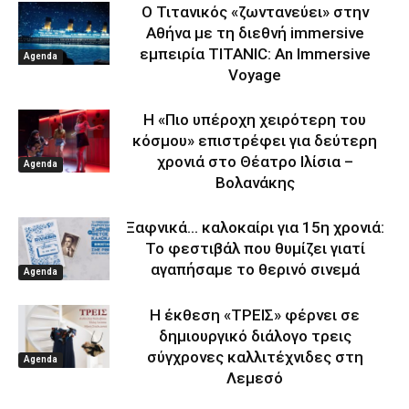
Ο Τιτανικός «ζωντανεύει» στην
Αθήνα με τη διεθνή immersive
εμπειρία TITANIC: An Immersive
Agenda
Voyage
Η «Πιο υπέροχη χειρότερη του
κόσμου» επιστρέφει για δεύτερη
χρονιά στο Θέατρο Ιλίσια –
Agenda
Βολανάκης
Ξαφνικά… καλοκαίρι για 15η χρονιά:
Το φεστιβάλ που θυμίζει γιατί
αγαπήσαμε το θερινό σινεμά
Agenda
Η έκθεση «ΤΡΕΙΣ» φέρνει σε
δημιουργικό διάλογο τρεις
σύγχρονες καλλιτέχνιδες στη
Agenda
Λεμεσό