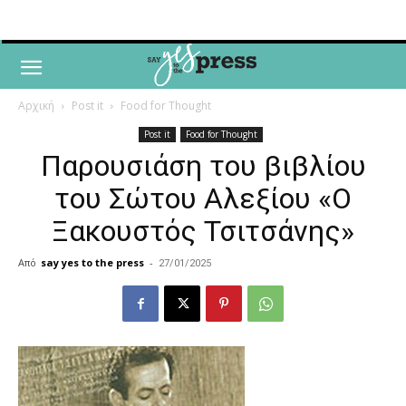
Αρχική
Post it
Food for Thought
Post it
Food for Thought
Παρουσιάση του βιβλίου
του Σώτου Αλεξίου «Ο
Ξακουστός Τσιτσάνης»
Από
say yes to the press
-
27/01/2025