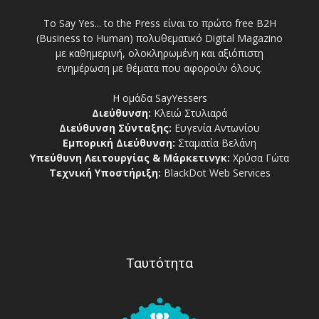
Το Say Yes... to the Press είναι το πρώτο free Β2Η
(Business to Human) πολυθεματικό Digital Magazino
με καθημερινή, ολοκληρωμένη και αξιόπιστη
ενημέρωση με θέματα που αφορούν όλους.
Η ομάδα SayYessers
Διεύθυνση:
Κλειώ Στυλιαρά
Διεύθυνση Σύνταξης:
Ευγενία Αντωνίου
Εμπορική Διεύθυνση:
Σταματία Βελάνη
Υπεύθυνη Λειτουργίας & Μάρκετινγκ:
Χρύσα Γώτα
Τεχνική Υποστήριξη:
BlackDot Web Services
Ταυτότητα