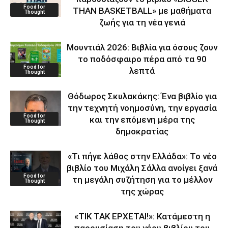
Food for
THAN BASKETBALL» με μαθήματα
Thought
ζωής για τη νέα γενιά
Μουντιάλ 2026: Βιβλία για όσους ζουν
το ποδόσφαιρο πέρα από τα 90
Food for
λεπτά
Thought
Θόδωρος Σκυλακάκης: Ένα βιβλίο για
την τεχνητή νοημοσύνη, την εργασία
Food for
και την επόμενη μέρα της
Thought
δημοκρατίας
«Τι πήγε λάθος στην Ελλάδα»: Το νέο
βιβλίο του Μιχάλη Σάλλα ανοίγει ξανά
Food for
τη μεγάλη συζήτηση για το μέλλον
Thought
της χώρας
«ΤΙΚ ΤΑΚ ΕΡΧΕΤΑΙ!»: Κατάμεστη η