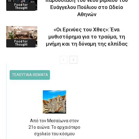
παρουσίαση του νέου βιβλίου του
Food for
Ευάγγελου Πούλιου στο Ωδείο
Thought
Αθηνών
«Οι Ερινύες του Χθες»: Ένα
μυθιστόρημα για το τραύμα, τη
Food for
μνήμη και τη δύναμη της ελπίδας
Thought
ΤΕΛΕΥΤΑΙΑ ΘΕΜΑΤΑ
Από τον Μεσαίωνα στον
21ο αιώνα: Το αρχαιότερο
σχολείο του κόσμου