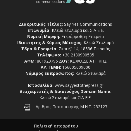
Διακριτικός Τίτλος:
Say Yes Communications
Επωνυμία:
Κλειώ Στυλιαρά και ΣΙΑ Ε.Ε.
Νομική Μορφή:
Ετερόρρυθμη Εταιρεία
Ιδιοκτήτης & Κύριος Μέτοχος:
Κλειώ Στυλιαρά
Έδρα & Γραφεία:
Σκουζέ 14, 18536 Πειραιάς
Τηλέφωνο:
+30 2130990585
ΑΦΜ:
801923795
ΔΟΥ:
ΚΕ.ΦΟ.ΔΕ ΑΤΤΙΚΗΣ
ΑΡ. ΓΕΜΗ:
166005009000
Νόμιμος Εκπρόσωπος:
Κλειώ Στυλιαρά
Ιστοσελίδα:
www.sayyestothepress.gr
Διαχειριστής & Δικαιούχος Domain Name:
Κλειώ Στυλιαρά και ΣΙΑ Ε.Ε.
Αριθμός Πιστοποίησης Μ.Η.Τ. 252127
Πολιτική απορρήτου