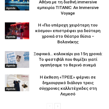
Αθήνα με τη διεθνή immersive
εμπειρία TITANIC: An Immersive
Agenda
Voyage
Η «Πιο υπέροχη χειρότερη του
κόσμου» επιστρέφει για δεύτερη
χρονιά στο Θέατρο Ιλίσια –
Agenda
Βολανάκης
Ξαφνικά… καλοκαίρι για 15η χρονιά:
Το φεστιβάλ που θυμίζει γιατί
αγαπήσαμε το θερινό σινεμά
Agenda
Η έκθεση «ΤΡΕΙΣ» φέρνει σε
δημιουργικό διάλογο τρεις
σύγχρονες καλλιτέχνιδες στη
Agenda
Λεμεσό