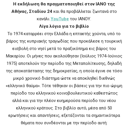
Η εκδήλωση θα πραγματοποιηθεί στον ΙΑΝΟ της
Αθήνας, Σταδίου 24
και θα προβάλλεται ζωντανά στο
κανάλι
YouTube
του ΙΑΝΟΥ.
Λίγα λόγια για το βιβλίο
Το 1974 καταρρέει στην Ελλάδα η επταετής χούντα, υπό το
βάρος της κυπριακής τραγωδίας που προκάλεσε η τουρκική
εισβολή στο νησί µετά το πραξικόπηµα εις βάρος του
Μακαρίου. Οι µήνες που ακολούθησαν (Ιούλιος 1974-Ιούνιος
1975) αποτελούν την περίοδο της Μεταπολίτευσης, δηλαδή
της αποκατάστασης της δηµοκρατίας, η οποία έγινε σε τόσο
µικρό χρονικό διάστηµα ώστε να αποκληθεί διεθνώς
«ελληνικό θαύµα». Τότε τέθηκαν οι βάσεις για την πιο ώριµη
περίοδο του ελληνικού κοινοβουλευτικού καθεστώτος
αλλά και για την πλέον ευηµερούσα περίοδο του νέου
ελληνικού κράτους. Στο βιβλίο αυτό, µέσα από 50
ερωτήσεις και απαντήσεις, εξετάζονται τα σηµαντικότερα
θέµατα που συνδέονται µε την περίοδο αυτή: