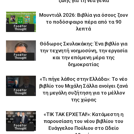
ζωής για τη νέα γενιά
Μουντιάλ 2026: Βιβλία για όσους ζουν
το ποδόσφαιρο πέρα από τα 90
Food for
λεπτά
Thought
Θόδωρος Σκυλακάκης: Ένα βιβλίο για
την τεχνητή νοημοσύνη, την εργασία
Food for
και την επόμενη μέρα της
Thought
δημοκρατίας
«Τι πήγε λάθος στην Ελλάδα»: Το νέο
βιβλίο του Μιχάλη Σάλλα ανοίγει ξανά
Food for
τη μεγάλη συζήτηση για το μέλλον
Thought
της χώρας
«ΤΙΚ ΤΑΚ ΕΡΧΕΤΑΙ!»: Κατάμεστη η
παρουσίαση του νέου βιβλίου του
Food for
Ευάγγελου Πούλιου στο Ωδείο
Thought