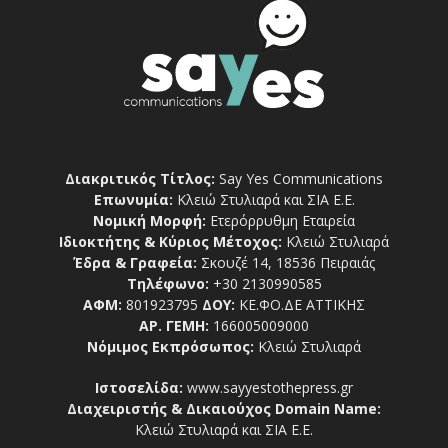
Διακριτικός Τίτλος:
Say Yes Communications
Επωνυμία:
Κλειώ Στυλιαρά και ΣΙΑ Ε.Ε.
Νομική Μορφή:
Ετερόρρυθμη Εταιρεία
Ιδιοκτήτης & Κύριος Μέτοχος:
Κλειώ Στυλιαρά
Έδρα & Γραφεία:
Σκουζέ 14, 18536 Πειραιάς
Τηλέφωνο:
+30 2130990585
ΑΦΜ:
801923795
ΔΟΥ:
ΚΕ.ΦΟ.ΔΕ ΑΤΤΙΚΗΣ
ΑΡ. ΓΕΜΗ:
166005009000
Νόμιμος Εκπρόσωπος:
Κλειώ Στυλιαρά
Ιστοσελίδα:
www.sayyestothepress.gr
Διαχειριστής & Δικαιούχος Domain Name:
Κλειώ Στυλιαρά και ΣΙΑ Ε.Ε.