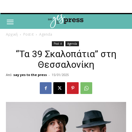
Αρχική
Post it
Agenda
Post it
Agenda
“Τα 39 Σκαλοπάτια” στη
Θεσσαλονίκη
Από
say yes to the press
-
15/01/2025