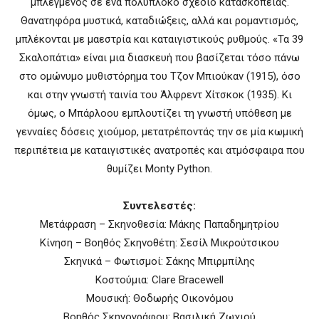
μπλεγμένος σε ένα πολύπλοκο σχέδιο κατασκοπείας.
Θανατηφόρα μυστικά, καταδιώξεις, αλλά και ρομαντισμός,
μπλέκονται με μαεστρία και καταιγιστικούς ρυθμούς. «Τα 39
Σκαλοπάτια» είναι μια διασκευή που βασίζεται τόσο πάνω
στο ομώνυμο μυθιστόρημα του Τζον Μπιούκαν (1915), όσο
και στην γνωστή ταινία του Άλφρεντ Χίτσκοκ (1935). Κι
όμως, ο Μπάρλοου εμπλουτίζει τη γνωστή υπόθεση με
γενναίες δόσεις χιούμορ, μετατρέποντάς την σε μία κωμική
περιπέτεια με καταιγιστικές ανατροπές και ατμόσφαιρα που
θυμίζει Monty Python.
Συντελεστές:
Μετάφραση – Σκηνοθεσία: Μάκης Παπαδημητρίου
Κίνηση – Βοηθός Σκηνοθέτη: Σεσίλ Μικρούτσικου
Σκηνικά – Φωτισμοί: Σάκης Μπιρμπίλης
Κοστούμια: Clare Bracewell
Μουσική: Θοδωρής Οικονόμου
Βοηθός Σκηνογράφου: Βασιλική Ζωχιού