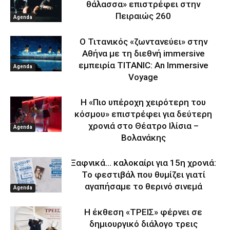
θάλασσα» επιστρέφει στην
Πειραιώς 260
Agenda
Ο Τιτανικός «ζωντανεύει» στην
Αθήνα με τη διεθνή immersive
εμπειρία TITANIC: An Immersive
Agenda
Voyage
Η «Πιο υπέροχη χειρότερη του
κόσμου» επιστρέφει για δεύτερη
χρονιά στο Θέατρο Ιλίσια –
Agenda
Βολανάκης
Ξαφνικά… καλοκαίρι για 15η χρονιά:
Το φεστιβάλ που θυμίζει γιατί
αγαπήσαμε το θερινό σινεμά
Agenda
Η έκθεση «ΤΡΕΙΣ» φέρνει σε
δημιουργικό διάλογο τρεις