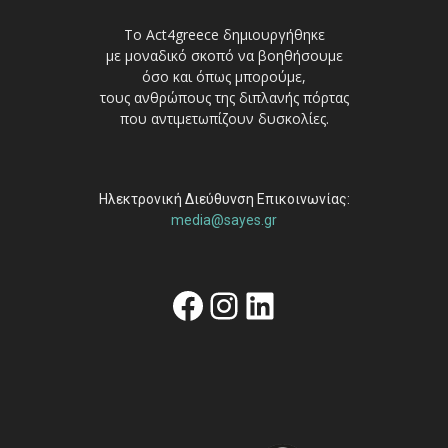
Το Act4greece δημιουργήθηκε
με μοναδικό σκοπό να βοηθήσουμε
όσο και όπως μπορούμε,
τους ανθρώπους της διπλανής πόρτας
που αντιμετωπίζουν δυσκολίες.
Ηλεκτρονική Διεύθυνση Επικοινωνίας:
media@sayes.gr
Facebook
Instagram
Linkedin