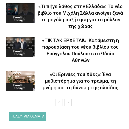
«Τι πήγε λάθος στην Ελλάδα»: Το νέο
βιβλίο του Μιχάλη Σάλλα ανοίγει ξανά
Food for
τη μεγάλη συζήτηση για το μέλλον
Thought
της χώρας
«ΤΙΚ ΤΑΚ ΕΡΧΕΤΑΙ!»: Κατάμεστη η
παρουσίαση του νέου βιβλίου του
Food for
Ευάγγελου Πούλιου στο Ωδείο
Thought
Αθηνών
«Οι Ερινύες του Χθες»: Ένα
μυθιστόρημα για το τραύμα, τη
Food for
μνήμη και τη δύναμη της ελπίδας
Thought
ΤΕΛΕΥΤΑΙΑ ΘΕΜΑΤΑ