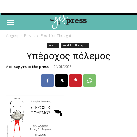
Αρχική
Post it
Food for Thought
Post it
Food for Thought
Υπέροχος πόλεμος
Από
say yes to the press
-
24/01/2025