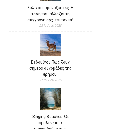
Ξύλινοι ουρανοξύστες: Η
τάση που αλλάζει τη
σύγχρονη αρχιτεκτονική
28 Ιουλίου 2026
Βεδουίνοι: Πώς ζουν
σήμερα οι νομάδες της
ερήμου;
27 Ιουλίου 2026
Singing Beaches: Οι
παραλίες που…
τραγουδούν και το