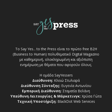
Το Say Yes... to the Press είναι το πρώτο free Β2Η
(Business to Human) πολυθεματικό Digital Magazino
με καθημερινή, ολοκληρωμένη και αξιόπιστη
ενημέρωση με θέματα που αφορούν όλους.
Η ομάδα SayYessers
Διεύθυνση:
Κλειώ Στυλιαρά
Διεύθυνση Σύνταξης:
Ευγενία Αντωνίου
Εμπορική Διεύθυνση:
Σταματία Βελάνη
Υπεύθυνη Λειτουργίας & Μάρκετινγκ:
Χρύσα Γώτα
Τεχνική Υποστήριξη:
BlackDot Web Services