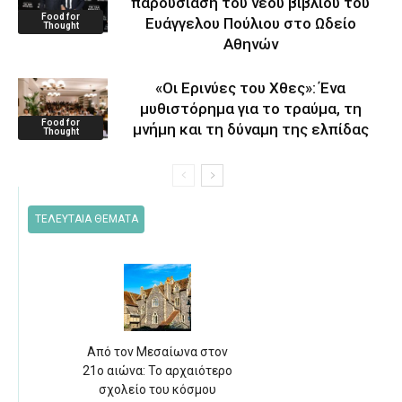
παρουσίαση του νέου βιβλίου του
Food for
Ευάγγελου Πούλιου στο Ωδείο
Thought
Αθηνών
«Οι Ερινύες του Χθες»: Ένα
μυθιστόρημα για το τραύμα, τη
Food for
μνήμη και τη δύναμη της ελπίδας
Thought
ΤΕΛΕΥΤΑΙΑ ΘΕΜΑΤΑ
Από τον Μεσαίωνα στον
21ο αιώνα: Το αρχαιότερο
σχολείο του κόσμου