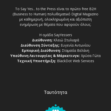
Το Say Yes... to the Press είναι το πρώτο free Β2Η
(Business to Human) πολυθεματικό Digital Magazino
με καθημερινή, ολοκληρωμένη και αξιόπιστη
ενημέρωση με θέματα που αφορούν όλους.
Η ομάδα SayYessers
Διεύθυνση:
Κλειώ Στυλιαρά
Διεύθυνση Σύνταξης:
Ευγενία Αντωνίου
Εμπορική Διεύθυνση:
Σταματία Βελάνη
Υπεύθυνη Λειτουργίας & Μάρκετινγκ:
Χρύσα Γώτα
Τεχνική Υποστήριξη:
BlackDot Web Services
Ταυτότητα