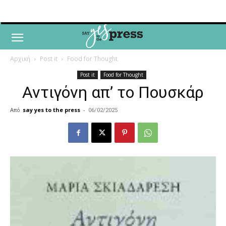
Αρχική
Post it
Food for Thought
Post it
Food for Thought
Αντιγόνη απ’ το Πουσκάρ
Από
say yes to the press
-
06/02/2025