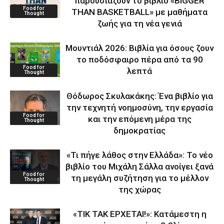
παρουσιάζουν το βιβλίο «BIGGER
Food for
THAN BASKETBALL» με μαθήματα
Thought
ζωής για τη νέα γενιά
Μουντιάλ 2026: Βιβλία για όσους ζουν
το ποδόσφαιρο πέρα από τα 90
Food for
λεπτά
Thought
Θόδωρος Σκυλακάκης: Ένα βιβλίο για
την τεχνητή νοημοσύνη, την εργασία
Food for
και την επόμενη μέρα της
Thought
δημοκρατίας
«Τι πήγε λάθος στην Ελλάδα»: Το νέο
βιβλίο του Μιχάλη Σάλλα ανοίγει ξανά
Food for
τη μεγάλη συζήτηση για το μέλλον
Thought
της χώρας
«ΤΙΚ ΤΑΚ ΕΡΧΕΤΑΙ!»: Κατάμεστη η