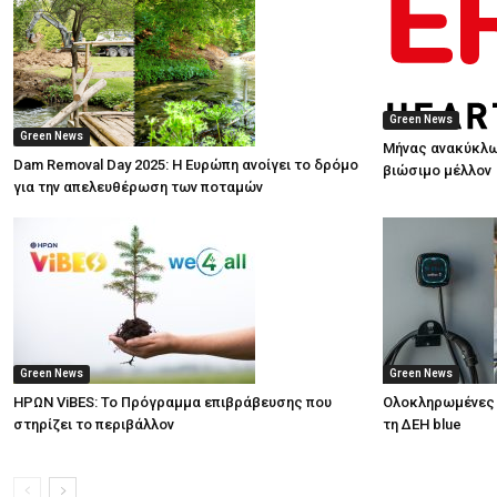
Green News
Green News
Μήνας ανακύκλω
Dam Removal Day 2025: Η Ευρώπη ανοίγει το δρόμο
βιώσιμο μέλλον
για την απελευθέρωση των ποταμών
Green News
Green News
ΗΡΩΝ ViBES: Το Πρόγραμμα επιβράβευσης που
Ολοκληρωμένες 
στηρίζει το περιβάλλον
τη ΔΕΗ blue