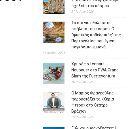
σχολείο του κόσμου
31 Ιουλίου 2026
Το πιο viral θαλάσσιο
σπήλαιο του κόσμου: Ο
“φυσικός καθεδρικός” της
Πορτογαλίας που έγινε
παγκόσμια εμμονή
31 Ιουλίου 2026
Χρυσός ο Lennart
Neubauer στο PWA Grand
Slam της Fuerteventura
30 Ιουλίου 2026
Ο Μάριος Φραγκούλης
παρουσιάζει τα «Χέρια
Φτερά» στο Θέατρο
Βράχων
29 Ιουλίου 2026
Ξύλινοι ουρανοξύστες: Η