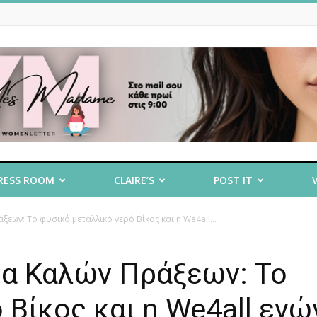
RESS ROOM
CLAIRE’S
POST IT
ων: Το φυσικό μεταλλικό νερό Βίκος και η We4all...
α Καλών Πράξεων: Το
 Βίκος και η We4all ενώ