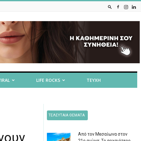
VIRAL
LIFE ROCKS
ΤΕΥΧΗ
ΤΕΛΕΥΤΑΙΑ ΘΕΜΑΤΑ
νουν
Από τον Μεσαίωνα στον
21ο αιώνα: Το αρχαιότερο