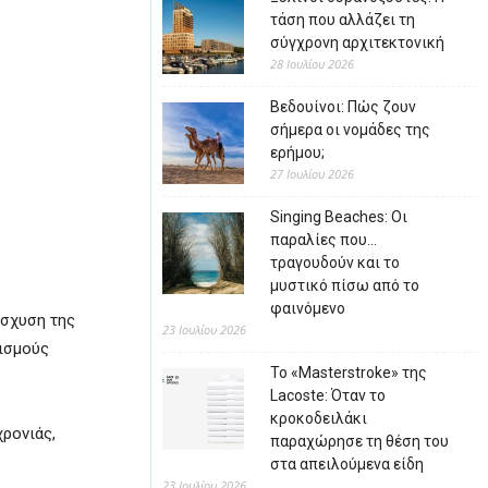
τάση που αλλάζει τη
σύγχρονη αρχιτεκτονική
28 Ιουλίου 2026
Βεδουίνοι: Πώς ζουν
σήμερα οι νομάδες της
ερήμου;
27 Ιουλίου 2026
Singing Beaches: Οι
παραλίες που…
τραγουδούν και το
μυστικό πίσω από το
φαινόμενο
ίσχυση της
23 Ιουλίου 2026
ισμούς
Το «Masterstroke» της
Lacoste: Όταν το
κροκοδειλάκι
χρονιάς,
παραχώρησε τη θέση του
στα απειλούμενα είδη
23 Ιουλίου 2026