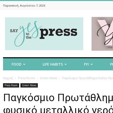
Παρασκευή, Αυγούστου 7, 2026
Say
Yes
To
The
Press
FOOD
LIFE HABITS
FYI
P
Αρχική
Press Room
Green News
Παγκόσμιο Πρωτάθλημα Καλών Πράξε
Press Room
Green News
Παγκόσμιο Πρωτάθλημ
φυσικό μεταλλικό νερό