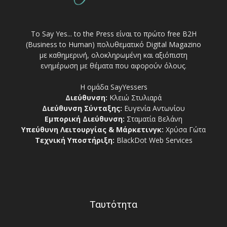
Το Say Yes... to the Press είναι το πρώτο free Β2Η
(Business to Human) πολυθεματικό Digital Magazino
με καθημερινή, ολοκληρωμένη και αξιόπιστη
ενημέρωση με θέματα που αφορούν όλους.
Η ομάδα SayYessers
Διεύθυνση:
Κλειώ Στυλιαρά
Διεύθυνση Σύνταξης:
Ευγενία Αντωνίου
Εμπορική Διεύθυνση:
Σταματία Βελάνη
Υπεύθυνη Λειτουργίας & Μάρκετινγκ:
Χρύσα Γώτα
Τεχνική Υποστήριξη:
BlackDot Web Services
Ταυτότητα