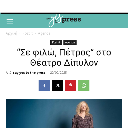
Αρχική
Post it
Agenda
Post it
Agenda
“Σε φιλώ, Πέτρος” στο
Θέατρο Δίπυλον
Από
say yes to the press
-
20/02/2025