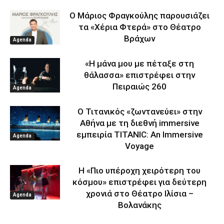
Ο Μάριος Φραγκούλης παρουσιάζει
τα «Χέρια Φτερά» στο Θέατρο
Βράχων
Agenda
«Η μάνα μου με πέταξε στη
θάλασσα» επιστρέφει στην
Πειραιώς 260
Agenda
Ο Τιτανικός «ζωντανεύει» στην
Αθήνα με τη διεθνή immersive
εμπειρία TITANIC: An Immersive
Agenda
Voyage
Η «Πιο υπέροχη χειρότερη του
κόσμου» επιστρέφει για δεύτερη
χρονιά στο Θέατρο Ιλίσια –
Agenda
Βολανάκης