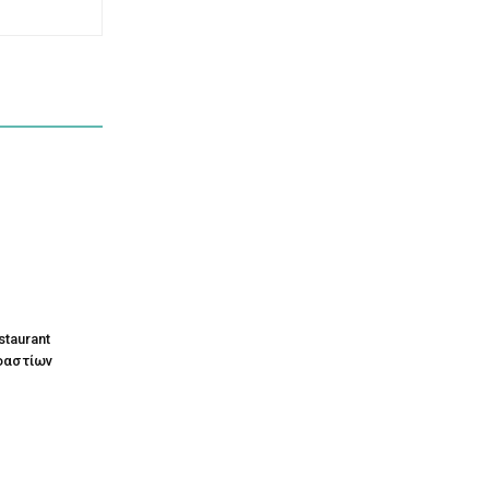
staurant
οαστίων