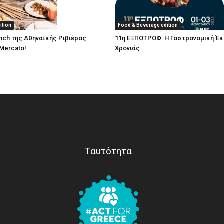
ition
Food & Beverage edition
nch της Αθηναϊκής Ριβιέρας
11η ΕΞΠΟΤΡΟΦ: Η Γαστρονομική Έκ
Mercato!
Χρονιάς
Ταυτότητα