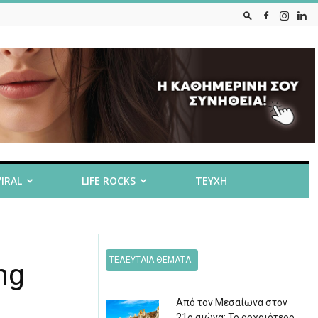
VIRAL
LIFE ROCKS
ΤΕΥΧΗ
ΤΕΛΕΥΤΑΙΑ ΘΕΜΑΤΑ
ng
Από τον Μεσαίωνα στον
21ο αιώνα: Το αρχαιότερο