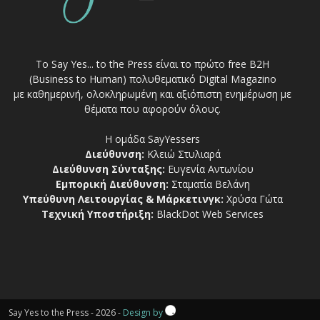
Το Say Yes... to the Press είναι το πρώτο free Β2Η
(Business to Human) πολυθεματικό Digital Magazino
με καθημερινή, ολοκληρωμένη και αξιόπιστη ενημέρωση με
θέματα που αφορούν όλους.
Η ομάδα SayYessers
Διεύθυνση:
Κλειώ Στυλιαρά
Διεύθυνση Σύνταξης:
Ευγενία Αντωνίου
Εμπορική Διεύθυνση:
Σταματία Βελάνη
Υπεύθυνη Λειτουργίας & Μάρκετινγκ:
Χρύσα Γώτα
Τεχνική Υποστήριξη:
BlackDot Web Services
Say Yes to the Press - 2026 -
Design by