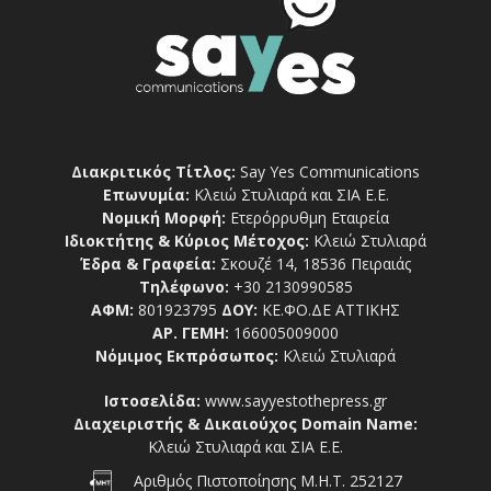
Διακριτικός Τίτλος:
Say Yes Communications
Επωνυμία:
Κλειώ Στυλιαρά και ΣΙΑ Ε.Ε.
Νομική Μορφή:
Ετερόρρυθμη Εταιρεία
Ιδιοκτήτης & Κύριος Μέτοχος:
Κλειώ Στυλιαρά
Έδρα & Γραφεία:
Σκουζέ 14, 18536 Πειραιάς
Τηλέφωνο:
+30 2130990585
ΑΦΜ:
801923795
ΔΟΥ:
ΚΕ.ΦΟ.ΔΕ ΑΤΤΙΚΗΣ
ΑΡ. ΓΕΜΗ:
166005009000
Νόμιμος Εκπρόσωπος:
Κλειώ Στυλιαρά
Ιστοσελίδα:
www.sayyestothepress.gr
Διαχειριστής & Δικαιούχος Domain Name:
Κλειώ Στυλιαρά και ΣΙΑ Ε.Ε.
Αριθμός Πιστοποίησης Μ.Η.Τ. 252127