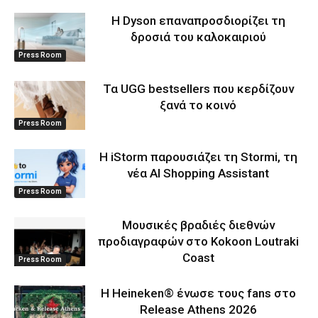
Η Dyson επαναπροσδιορίζει τη
δροσιά του καλοκαιριού
Press Room
Τα UGG bestsellers που κερδίζουν
ξανά το κοινό
Press Room
Η iStorm παρουσιάζει τη Stormi, τη
νέα AI Shopping Assistant
Press Room
Μουσικές βραδιές διεθνών
προδιαγραφών στο Kokoon Loutraki
Coast
Press Room
Η Heineken® ένωσε τους fans στο
Release Athens 2026