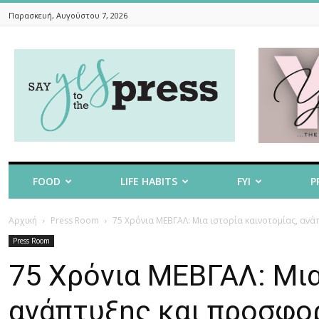
Παρασκευή, Αυγούστου 7, 2026
Say
Yes
To
The
Press
FOOD
LIFE HABITS
FYI
P
Αρχική
Press Room
75 Χρόνια ΜΕΒΓΑΛ: Μια ιστορία καινοτομίας, αν
Press Room
75 Χρόνια ΜΕΒΓΑΛ: Μια
ανάπτυξης και προσφο