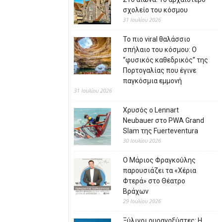
σχολείο του κόσμου
31 Ιουλίου 2026
Το πιο viral θαλάσσιο
σπήλαιο του κόσμου: Ο
“φυσικός καθεδρικός” της
Πορτογαλίας που έγινε
παγκόσμια εμμονή
31 Ιουλίου 2026
Χρυσός ο Lennart
Neubauer στο PWA Grand
Slam της Fuerteventura
30 Ιουλίου 2026
Ο Μάριος Φραγκούλης
παρουσιάζει τα «Χέρια
Φτερά» στο Θέατρο
Βράχων
29 Ιουλίου 2026
Ξύλινοι ουρανοξύστες: Η