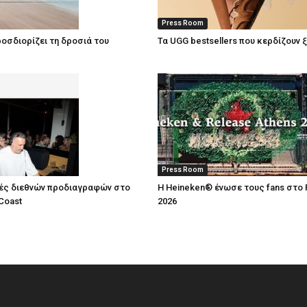
Press Room
οσδιορίζει τη δροσιά του
Τα UGG bestsellers που κερδίζουν 
Press Room
ές διεθνών προδιαγραφών στο
Η Heineken® ένωσε τους fans στο 
Coast
2026