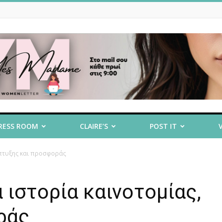
RESS ROOM
CLAIRE’S
POST IT
άπτυξης και προσφοράς
 ιστορία καινοτομίας,
ράς