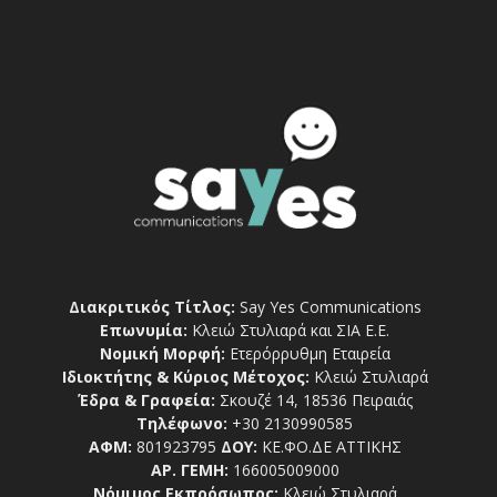
Διακριτικός Τίτλος:
Say Yes Communications
Επωνυμία:
Κλειώ Στυλιαρά και ΣΙΑ Ε.Ε.
Νομική Μορφή:
Ετερόρρυθμη Εταιρεία
Ιδιοκτήτης & Κύριος Μέτοχος:
Κλειώ Στυλιαρά
Έδρα & Γραφεία:
Σκουζέ 14, 18536 Πειραιάς
Τηλέφωνο:
+30 2130990585
ΑΦΜ:
801923795
ΔΟΥ:
ΚΕ.ΦΟ.ΔΕ ΑΤΤΙΚΗΣ
ΑΡ. ΓΕΜΗ:
166005009000
Νόμιμος Εκπρόσωπος:
Κλειώ Στυλιαρά