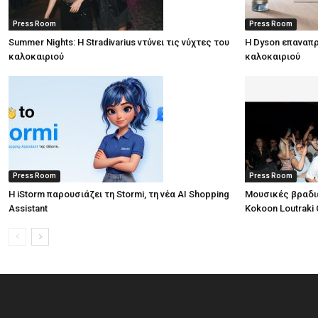
Press Room
Press Room
Summer Nights: Η Stradivarius ντύνει τις νύχτες του
Η Dyson επαναπρ
καλοκαιριού
καλοκαιριού
Press Room
Press Room
Η iStorm παρουσιάζει τη Stormi, τη νέα AI Shopping
Μουσικές βραδι
Assistant
Kokoon Loutraki 