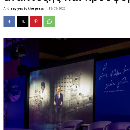
Από
say yes to the press
-
13/03/2025