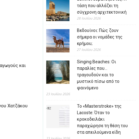
τάση που αλλάζει τη
σύγχρονη αρχιτεκτονική
28 Ιουλίου 2026
Βεδουίνοι: Πώς ζουν
σήμερα οι νομάδες της
ερήμου;
27 Ιουλίου 2026
Singing Beaches: Οι
ραγωγούς και
παραλίες που…
τραγουδούν και το
μυστικό πίσω από το
φαινόμενο
23 Ιουλίου 2026
ίνου Χατζάκου
Το «Masterstroke» της
Lacoste: Όταν το
κροκοδειλάκι
παραχώρησε τη θέση του
στα απειλούμενα είδη
23 Ιουλίου 2026