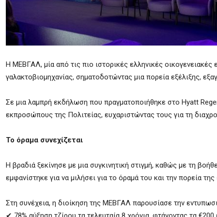
Η ΜΕΒΓΑΛ, μία από τις πιο ιστορικές ελληνικές οικογενειακές 
γαλακτοβιομηχανίας, σηματοδοτώντας μια πορεία εξέλιξης, εξα
Σε μια λαμπρή εκδήλωση που πραγματοποιήθηκε στο Hyatt Regen
εκπροσώπους της Πολιτείας, ευχαριστώντας τους για τη διαχρο
Το όραμα συνεχίζεται
Η βραδιά ξεκίνησε με μια συγκινητική στιγμή, καθώς με τη βοή
εμφανίστηκε για να μιλήσει για το όραμά του και την πορεία της 
Στη συνέχεια, η διοίκηση της ΜΕΒΓΑΛ παρουσίασε την εντυπωσι
✔ 78% αύξηση τζίρου τα τελευταία 8 χρόνια, φτάνοντας τα €200 