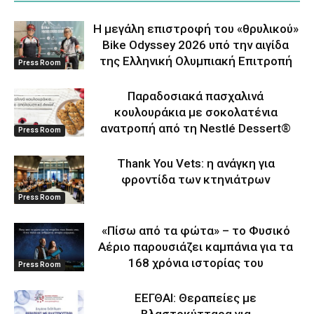
Η μεγάλη επιστροφή του «θρυλικού»
Bike Odyssey 2026 υπό την αιγίδα
της Ελληνική Ολυμπιακή Επιτροπή
Press Room
Παραδοσιακά πασχαλινά
κουλουράκια με σοκολατένια
ανατροπή από τη Nestlé Dessert®
Press Room
Thank You Vets: η ανάγκη για
φροντίδα των κτηνιάτρων
Press Room
«Πίσω από τα φώτα» – το Φυσικό
Αέριο παρουσιάζει καμπάνια για τα
168 χρόνια ιστορίας του
Press Room
ΕΕΓΘΑΙ: Θεραπείες με