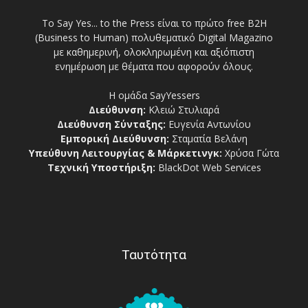
Το Say Yes... to the Press είναι το πρώτο free Β2Η
(Business to Human) πολυθεματικό Digital Magazino
με καθημερινή, ολοκληρωμένη και αξιόπιστη
ενημέρωση με θέματα που αφορούν όλους.
Η ομάδα SayYessers
Διεύθυνση:
Κλειώ Στυλιαρά
Διεύθυνση Σύνταξης:
Ευγενία Αντωνίου
Εμπορική Διεύθυνση:
Σταματία Βελάνη
Υπεύθυνη Λειτουργίας & Μάρκετινγκ:
Χρύσα Γώτα
Τεχνική Υποστήριξη:
BlackDot Web Services
Ταυτότητα