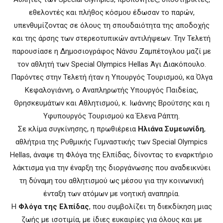
εθελοντές και πλήθος κόσμου έδωσαν το παρών,
υπενθυμίζοντας σε όλους τη σπουδαιότητα της αποδοχής
και της άρσης των στερεοτυπικών αντιλήψεων. Την Τελετή
παρουσίασε η Δημοσιογράφος Νάνσυ Ζαμπέτογλου μαζί με
τον αθλητή των Special Olympics Hellas Άγι Διακόπουλο.
Παρόντες στην Τελετή ήταν η Υπουργός Τουρισμού, κα Όλγα
Κεφαλογιάννη, ο Αναπληρωτής Υπουργός Παιδείας,
Θρησκευμάτων και Αθλητισμού, κ. Ιωάννης Βρούτσης και η
Υφυπουργός Τουρισμού κα Έλενα Ράπτη.
Σε κλίμα συγκίνησης, η πρωθιέρεια
Ηλιάνα Συμεωνίδη
,
αθλήτρια της Ρυθμικής Γυμναστικής των Special Olympics
Hellas, άναψε τη Φλόγα της Ελπίδας, δίνοντας το εναρκτήριο
λάκτισμα για την έναρξη της διοργάνωσης που αναδεικνύει
τη δύναμη του αθλητισμού ως μέσου για την κοινωνική
ένταξη των ατόμων με νοητική αναπηρία.
Η
Φλόγα της Ελπίδας
, που συμβολίζει τη διεκδίκηση μιας
ζωής με ισοτιμία, με ίδιες ευκαιρίες για όλους και με