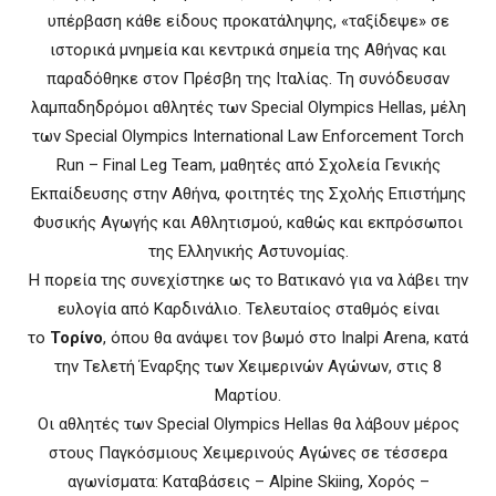
υπέρβαση κάθε είδους προκατάληψης, «ταξίδεψε» σε
ιστορικά μνημεία και κεντρικά σημεία της Αθήνας και
παραδόθηκε στον Πρέσβη της Ιταλίας. Τη συνόδευσαν
λαμπαδηδρόμοι αθλητές των Special Olympics Hellas, μέλη
των Special Olympics International Law Enforcement Torch
Run – Final Leg Team, μαθητές από Σχολεία Γενικής
Εκπαίδευσης στην Αθήνα, φοιτητές της Σχολής Επιστήμης
Φυσικής Αγωγής και Αθλητισμού, καθώς και εκπρόσωποι
της Ελληνικής Αστυνομίας.
Η πορεία της συνεχίστηκε ως το Βατικανό για να λάβει την
ευλογία από Καρδινάλιο. Τελευταίος σταθμός είναι
το
Τορίνο
, όπου θα ανάψει τον βωμό στο Inalpi Arena, κατά
την Τελετή Έναρξης των Χειμερινών Αγώνων, στις 8
Μαρτίου.
Οι αθλητές των Special Olympics Hellas θα λάβουν μέρος
στους Παγκόσμιους Χειμερινούς Αγώνες σε τέσσερα
αγωνίσματα: Καταβάσεις – Alpine Skiing, Χορός –