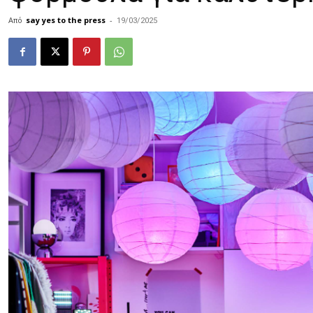
Από
say yes to the press
-
19/03/2025