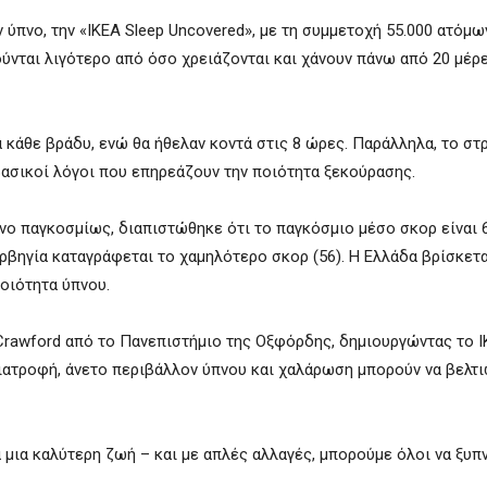
 ύπνο, την «IKEA Sleep Uncovered», με τη συμμετοχή 55.000 ατόμω
ούνται λιγότερο από όσο χρειάζονται και χάνουν πάνω από 20 μέρ
 κάθε βράδυ, ενώ θα ήθελαν κοντά στις 8 ώρες. Παράλληλα, το στρ
βασικοί λόγοι που επηρεάζουν την ποιότητα ξεκούρασης.
νο παγκοσμίως, διαπιστώθηκε ότι το παγκόσμιο μέσο σκορ είναι 6
ορβηγία καταγράφεται το χαμηλότερο σκορ (56). Η Ελλάδα βρίσκετα
ποιότητα ύπνου.
m Crawford από το Πανεπιστήμιο της Οξφόρδης, δημιουργώντας το I
ιατροφή, άνετο περιβάλλον ύπνου και χαλάρωση μπορούν να βελτ
α μια καλύτερη ζωή – και με απλές αλλαγές, μπορούμε όλοι να ξυπ