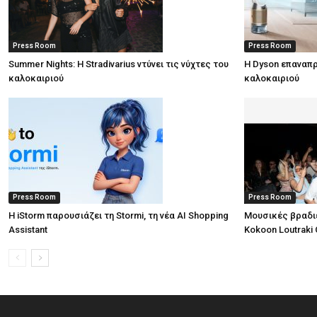
Press Room
Press Room
Summer Nights: Η Stradivarius ντύνει τις νύχτες του
Η Dyson επαναπρ
καλοκαιριού
καλοκαιριού
Press Room
Press Room
Η iStorm παρουσιάζει τη Stormi, τη νέα AI Shopping
Μουσικές βραδι
Assistant
Kokoon Loutraki 