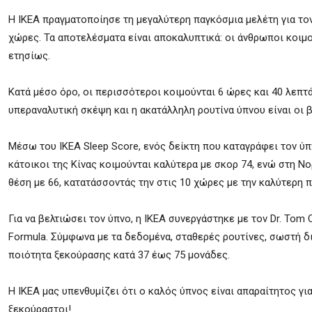
Η ΙΚΕΑ πραγματοποίησε τη μεγαλύτερη παγκόσμια μελέτη για τον
χώρες. Τα αποτελέσματα είναι αποκαλυπτικά: οι άνθρωποι κοιμ
ετησίως.
Κατά μέσο όρο, οι περισσότεροι κοιμούνται 6 ώρες και 40 λεπτά
υπεραναλυτική σκέψη και η ακατάλληλη ρουτίνα ύπνου είναι οι 
Μέσω του IKEA Sleep Score, ενός δείκτη που καταγράφει τον ύπ
κάτοικοι της Κίνας κοιμούνται καλύτερα με σκορ 74, ενώ στη Ν
θέση με 66, κατατάσσοντάς την στις 10 χώρες με την καλύτερη 
Για να βελτιώσει τον ύπνο, η ΙΚΕΑ συνεργάστηκε με τον Dr. To
Formula. Σύμφωνα με τα δεδομένα, σταθερές ρουτίνες, σωστή δ
ποιότητα ξεκούρασης κατά 37 έως 75 μονάδες.
Η ΙΚΕΑ μας υπενθυμίζει ότι ο καλός ύπνος είναι απαραίτητος γι
ξεκούραστοι!