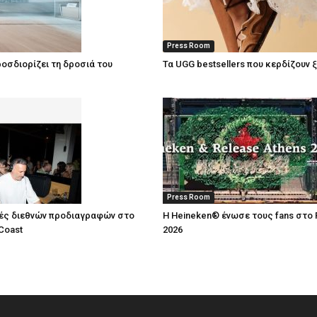
Press Room
οσδιορίζει τη δροσιά του
Τα UGG bestsellers που κερδίζουν 
Press Room
ές διεθνών προδιαγραφών στο
Η Heineken® ένωσε τους fans στο 
Coast
2026