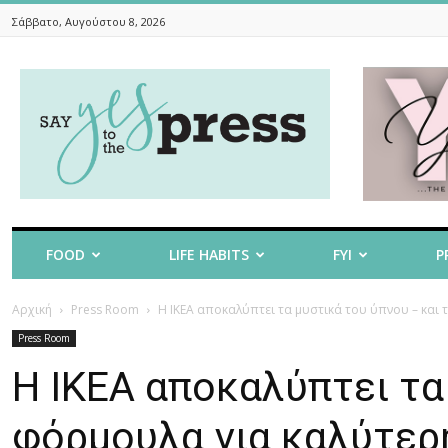
Σάββατο, Αυγούστου 8, 2026
Say
Yes
To
The
Press
FOOD
LIFE HABITS
FYI
P
Αρχική
Press Room
Η ΙΚΕΑ αποκαλύπτει τα μυστικά του ύπνου – και τ
Press Room
Η ΙΚΕΑ αποκαλύπτει τα
φόρμουλα για καλύτερ