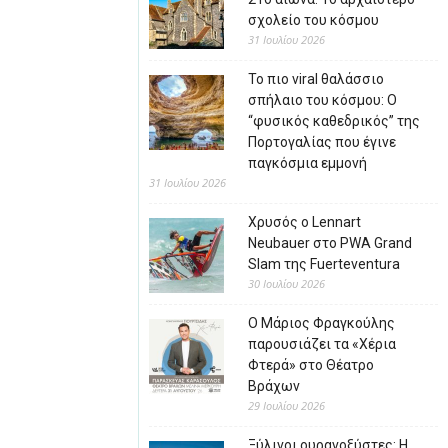
σχολείο του κόσμου
31 Ιουλίου 2026
Το πιο viral θαλάσσιο
σπήλαιο του κόσμου: Ο
“φυσικός καθεδρικός” της
Πορτογαλίας που έγινε
παγκόσμια εμμονή
31 Ιουλίου 2026
Χρυσός ο Lennart
Neubauer στο PWA Grand
Slam της Fuerteventura
30 Ιουλίου 2026
Ο Μάριος Φραγκούλης
παρουσιάζει τα «Χέρια
Φτερά» στο Θέατρο
Βράχων
29 Ιουλίου 2026
Ξύλινοι ουρανοξύστες: Η