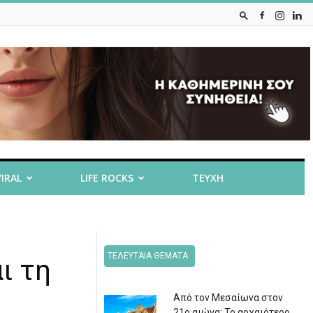
VIRAL
LIFE ROCKS
ΤΕΥΧΗ
ΤΕΛΕΥΤΑΙΑ ΘΕΜΑΤΑ
ι τη
Από τον Μεσαίωνα στον
21ο αιώνα: Το αρχαιότερο