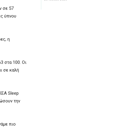
ν σε 57
ες ύπνου
ες, η
3 στα 100. Οι
ι σε καλή
KEA Sleep
ιώσουν την
νάμε πιο