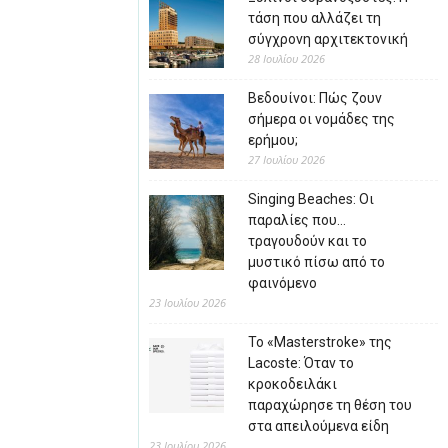
τάση που αλλάζει τη
σύγχρονη αρχιτεκτονική
28 Ιουλίου 2026
Βεδουίνοι: Πώς ζουν
σήμερα οι νομάδες της
ερήμου;
27 Ιουλίου 2026
Singing Beaches: Οι
παραλίες που…
τραγουδούν και το
μυστικό πίσω από το
φαινόμενο
23 Ιουλίου 2026
Το «Masterstroke» της
Lacoste: Όταν το
κροκοδειλάκι
παραχώρησε τη θέση του
στα απειλούμενα είδη
23 Ιουλίου 2026