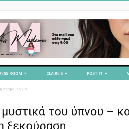
RESS ROOM
CLAIRE’S
POST IT
η φόρμουλα για...
 μυστικά του ύπνου – κα
η ξεκούραση