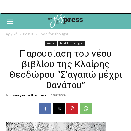
Αρχική
Post it
Food for Thought
Post it
Food for Thought
Παρουσίαση του νέου
βιβλίου της Κλαίρης
Θεοδώρου “Σ’αγαπώ μέχρι
θανάτου”
Από
say yes to the press
-
19/03/2025