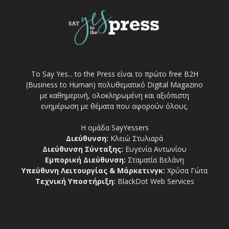
Το Say Yes... to the Press είναι το πρώτο free Β2Η
(Business to Human) πολυθεματικό Digital Magazino
με καθημερινή, ολοκληρωμένη και αξιόπιστη
ενημέρωση με θέματα που αφορούν όλους.
Η ομάδα SayYessers
Διεύθυνση:
Κλειώ Στυλιαρά
Διεύθυνση Σύνταξης:
Ευγενία Αντωνίου
Εμπορική Διεύθυνση:
Σταματία Βελάνη
Υπεύθυνη Λειτουργίας & Μάρκετινγκ:
Χρύσα Γώτα
Τεχνική Υποστήριξη:
BlackDot Web Services