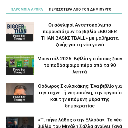
ΠΑΡΟΜΟΙΑ ΑΡΘΡΑ
ΠΕΡΙΣΣΟΤΕΡΑ ΑΠΟ ΤΟΝ ΔΗΜΙΟΥΡΓΟ
Οι αδελφοί Αντετοκούνμπο
παρουσιάζουν το βιβλίο «BIGGER
Food for
THAN BASKETBALL» με μαθήματα
Thought
ζωής για τη νέα γενιά
Μουντιάλ 2026: Βιβλία για όσους ζουν
το ποδόσφαιρο πέρα από τα 90
Food for
λεπτά
Thought
Θόδωρος Σκυλακάκης: Ένα βιβλίο για
την τεχνητή νοημοσύνη, την εργασία
Food for
και την επόμενη μέρα της
Thought
δημοκρατίας
«Τι πήγε λάθος στην Ελλάδα»: Το νέο
βιβλίο του Μιχάλη Σάλλα ανοίγει ξανά