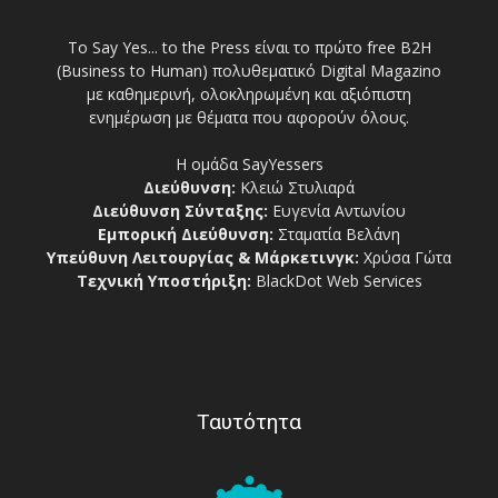
Το Say Yes... to the Press είναι το πρώτο free Β2Η
(Business to Human) πολυθεματικό Digital Magazino
με καθημερινή, ολοκληρωμένη και αξιόπιστη
ενημέρωση με θέματα που αφορούν όλους.
Η ομάδα SayYessers
Διεύθυνση:
Κλειώ Στυλιαρά
Διεύθυνση Σύνταξης:
Ευγενία Αντωνίου
Εμπορική Διεύθυνση:
Σταματία Βελάνη
Υπεύθυνη Λειτουργίας & Μάρκετινγκ:
Χρύσα Γώτα
Τεχνική Υποστήριξη:
BlackDot Web Services
Ταυτότητα