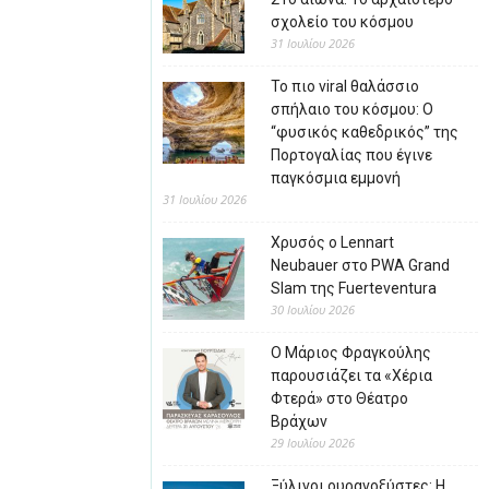
σχολείο του κόσμου
31 Ιουλίου 2026
Το πιο viral θαλάσσιο
σπήλαιο του κόσμου: Ο
“φυσικός καθεδρικός” της
Πορτογαλίας που έγινε
παγκόσμια εμμονή
31 Ιουλίου 2026
Χρυσός ο Lennart
Neubauer στο PWA Grand
Slam της Fuerteventura
30 Ιουλίου 2026
Ο Μάριος Φραγκούλης
παρουσιάζει τα «Χέρια
Φτερά» στο Θέατρο
Βράχων
29 Ιουλίου 2026
Ξύλινοι ουρανοξύστες: Η