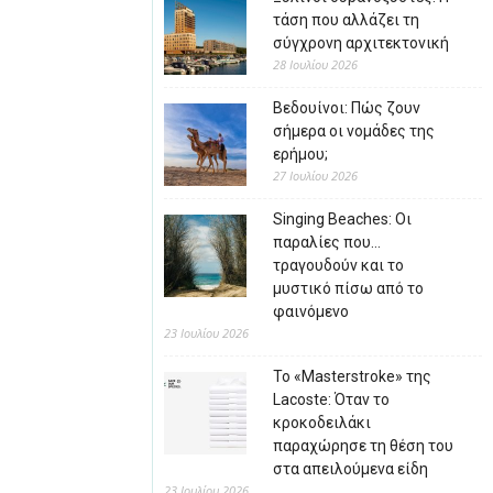
τάση που αλλάζει τη
σύγχρονη αρχιτεκτονική
28 Ιουλίου 2026
Βεδουίνοι: Πώς ζουν
σήμερα οι νομάδες της
ερήμου;
27 Ιουλίου 2026
Singing Beaches: Οι
παραλίες που…
τραγουδούν και το
μυστικό πίσω από το
φαινόμενο
23 Ιουλίου 2026
Το «Masterstroke» της
Lacoste: Όταν το
κροκοδειλάκι
παραχώρησε τη θέση του
στα απειλούμενα είδη
23 Ιουλίου 2026