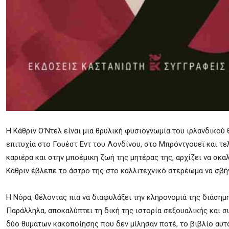
Η Κάθριν Ο’Ντελ είναι μια θρυλική φυσιογνωμία του ιρλανδικού
επιτυχία στο Γουέστ Εντ του Λονδίνου, στο Μπρόντγουεϊ και τε
καριέρα και στην μποέμικη ζωή της μητέρας της, αρχίζει να σκα
Κάθριν έβλεπε το άστρο της στο καλλιτεχνικό στερέωμα να σβήν
Η Νόρα, θέλοντας πια να διαφυλάξει την κληρονομιά της διάσημ
Παράλληλα, αποκαλύπτει τη δική της ιστορία σεξουαλικής και 
δύο θυμάτων κακοποίησης που δεν μίλησαν ποτέ, το βιβλίο αυτό 