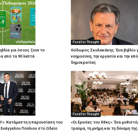
Food for Thought
ιβλία για όσους ζουν το
Θόδωρος Σκυλακάκης: Ένα βιβλίο γ
α από τα 90 λεπτά
νοημοσύνη, την εργασία και την επ
δημοκρατίας
Food for Thought
Ι!»: Κατάμεστη η παρουσίαση του
«Οι Ερινύες του Χθες»: Ένα μυθιστό
υ Ευάγγελου Πούλιου στο Ωδείο
τραύμα, τη μνήμη και τη δύναμη τη