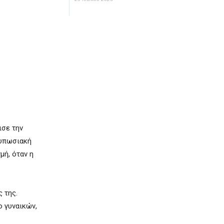
ισε την
τυπωσιακή
μή, όταν η
 της.
ο γυναικών,