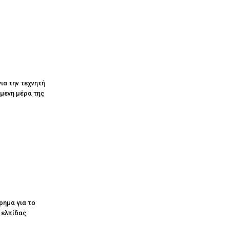
ια την τεχνητή
όμενη μέρα της
ρημα για το
ς ελπίδας