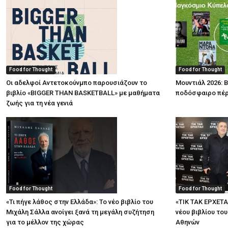
Food for Thought
Food for Thought
Οι αδελφοί Αντετοκούνμπο παρουσιάζουν το
Μουντιάλ 2026: Β
βιβλίο «BIGGER THAN BASKETBALL» με μαθήματα
ποδόσφαιρο πέρ
ζωής για τη νέα γενιά
Food for Thought
Food for Thought
«Τι πήγε λάθος στην Ελλάδα»: Το νέο βιβλίο του
«ΤΙΚ ΤΑΚ ΕΡΧΕΤΑ
Μιχάλη Σάλλα ανοίγει ξανά τη μεγάλη συζήτηση
νέου βιβλίου το
για το μέλλον της χώρας
Αθηνών