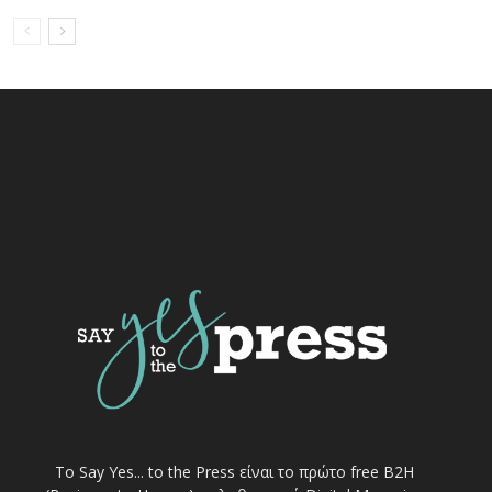
Το Say Yes... to the Press είναι το πρώτο free Β2Η