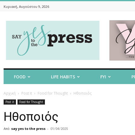
Κυριακή, Αυγούστου 9, 2026
Say
Yes
To
The
Press
FOOD
LIFE HABITS
FYI
P
Αρχική
Post it
Food for Thought
Ηθοποιός
Post it
Food for Thought
Ηθοποιός
Από
say yes to the press
-
01/04/2025