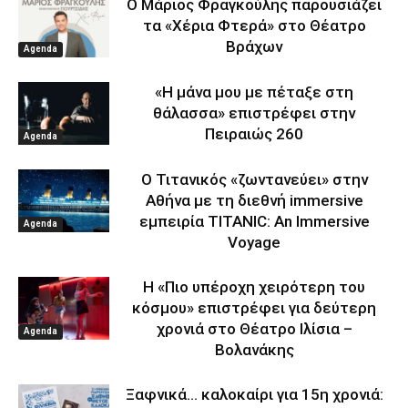
Ο Μάριος Φραγκούλης παρουσιάζει
τα «Χέρια Φτερά» στο Θέατρο
Βράχων
Agenda
«Η μάνα μου με πέταξε στη
θάλασσα» επιστρέφει στην
Πειραιώς 260
Agenda
Ο Τιτανικός «ζωντανεύει» στην
Αθήνα με τη διεθνή immersive
εμπειρία TITANIC: An Immersive
Agenda
Voyage
Η «Πιο υπέροχη χειρότερη του
κόσμου» επιστρέφει για δεύτερη
χρονιά στο Θέατρο Ιλίσια –
Agenda
Βολανάκης
Ξαφνικά… καλοκαίρι για 15η χρονιά: