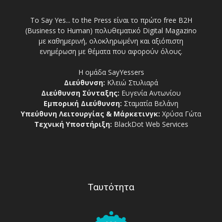
Το Say Yes... to the Press είναι το πρώτο free Β2Η
(Business to Human) πολυθεματικό Digital Magazino
με καθημερινή, ολοκληρωμένη και αξιόπιστη
ενημέρωση με θέματα που αφορούν όλους.
Η ομάδα SayYessers
Διεύθυνση:
Κλειώ Στυλιαρά
Διεύθυνση Σύνταξης:
Ευγενία Αντωνίου
Εμπορική Διεύθυνση:
Σταματία Βελάνη
Υπεύθυνη Λειτουργίας & Μάρκετινγκ:
Χρύσα Γώτα
Τεχνική Υποστήριξη:
BlackDot Web Services
Ταυτότητα