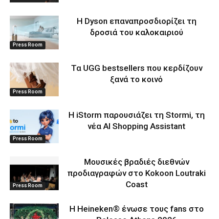
Η Dyson επαναπροσδιορίζει τη
δροσιά του καλοκαιριού
Press Room
Τα UGG bestsellers που κερδίζουν
ξανά το κοινό
Press Room
Η iStorm παρουσιάζει τη Stormi, τη
νέα AI Shopping Assistant
Press Room
Μουσικές βραδιές διεθνών
προδιαγραφών στο Kokoon Loutraki
Coast
Press Room
Η Heineken® ένωσε τους fans στο