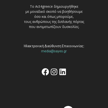
Το Act4greece δημιουργήθηκε
με μοναδικό σκοπό να βοηθήσουμε
όσο και όπως μπορούμε,
τους ανθρώπους της διπλανής πόρτας
που αντιμετωπίζουν δυσκολίες.
Ηλεκτρονική Διεύθυνση Επικοινωνίας:
media@sayes.gr
Facebook
Instagram
Linkedin