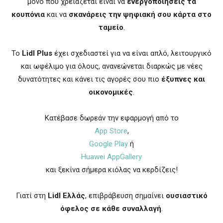
μόνο που χρειάζεται είναι να
ενεργοποιήσεις τα
κουπόνια
και να
σκανάρεις την ψηφιακή σου κάρτα στο
ταμείο
.
Το
Lidl Plus
έχει σχεδιαστεί για να είναι απλό, λειτουργικό
και ωφέλιμο για όλους, ανανεώνεται διαρκώς με νέες
δυνατότητες και κάνει τις αγορές σου πιο
έξυπνες και
οικονομικές
.
Κατέβασε δωρεάν την εφαρμογή από το
App Store
,
Google Play
ή
Huawei AppGallery
και ξεκίνα σήμερα κιόλας να κερδίζεις!
Γιατί στη
Lidl Ελλάς
, επιβράβευση σημαίνει
ουσιαστικό
όφελος σε κάθε συναλλαγή
.