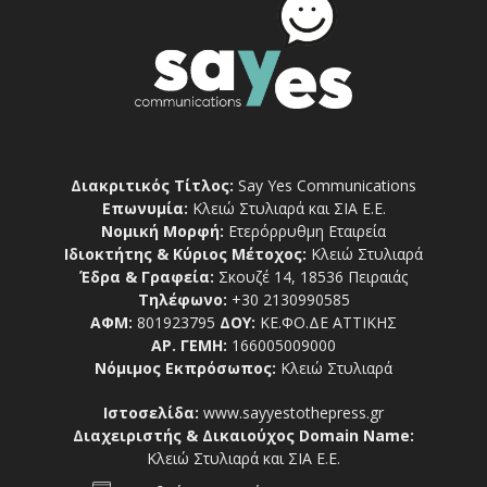
Διακριτικός Τίτλος:
Say Yes Communications
Επωνυμία:
Κλειώ Στυλιαρά και ΣΙΑ Ε.Ε.
Νομική Μορφή:
Ετερόρρυθμη Εταιρεία
Ιδιοκτήτης & Κύριος Μέτοχος:
Κλειώ Στυλιαρά
Έδρα & Γραφεία:
Σκουζέ 14, 18536 Πειραιάς
Τηλέφωνο:
+30 2130990585
ΑΦΜ:
801923795
ΔΟΥ:
ΚΕ.ΦΟ.ΔΕ ΑΤΤΙΚΗΣ
ΑΡ. ΓΕΜΗ:
166005009000
Νόμιμος Εκπρόσωπος:
Κλειώ Στυλιαρά
Ιστοσελίδα:
www.sayyestothepress.gr
Διαχειριστής & Δικαιούχος Domain Name:
Κλειώ Στυλιαρά και ΣΙΑ Ε.Ε.