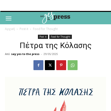
Αρχική
Post it
Food for Thought
Post it
Food for Thought
Πέτρα της Κόλασης
Από
say yes to the press
-
29/05/2025