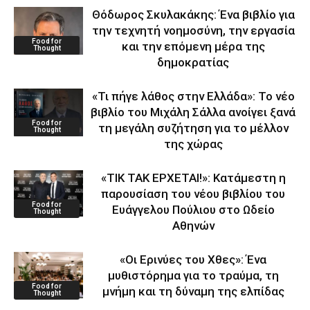
Θόδωρος Σκυλακάκης: Ένα βιβλίο για
την τεχνητή νοημοσύνη, την εργασία
Food for
και την επόμενη μέρα της
Thought
δημοκρατίας
«Τι πήγε λάθος στην Ελλάδα»: Το νέο
βιβλίο του Μιχάλη Σάλλα ανοίγει ξανά
Food for
τη μεγάλη συζήτηση για το μέλλον
Thought
της χώρας
«ΤΙΚ ΤΑΚ ΕΡΧΕΤΑΙ!»: Κατάμεστη η
παρουσίαση του νέου βιβλίου του
Food for
Ευάγγελου Πούλιου στο Ωδείο
Thought
Αθηνών
«Οι Ερινύες του Χθες»: Ένα
μυθιστόρημα για το τραύμα, τη
Food for
μνήμη και τη δύναμη της ελπίδας
Thought