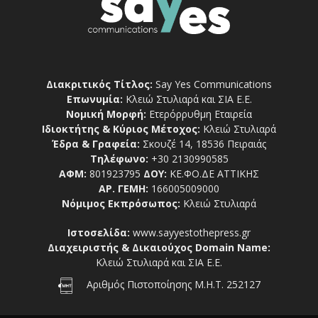
Διακριτικός Τίτλος:
Say Yes Communications
Επωνυμία:
Κλειώ Στυλιαρά και ΣΙΑ Ε.Ε.
Νομική Μορφή:
Ετερόρρυθμη Εταιρεία
Ιδιοκτήτης & Κύριος Μέτοχος:
Κλειώ Στυλιαρά
Έδρα & Γραφεία:
Σκουζέ 14, 18536 Πειραιάς
Τηλέφωνο:
+30 2130990585
ΑΦΜ:
801923795
ΔΟΥ:
ΚΕ.ΦΟ.ΔΕ ΑΤΤΙΚΗΣ
ΑΡ. ΓΕΜΗ:
166005009000
Νόμιμος Εκπρόσωπος:
Κλειώ Στυλιαρά
Ιστοσελίδα:
www.sayyestothepress.gr
Διαχειριστής & Δικαιούχος Domain Name:
Κλειώ Στυλιαρά και ΣΙΑ Ε.Ε.
Αριθμός Πιστοποίησης Μ.Η.Τ. 252127