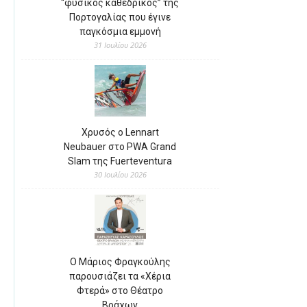
“φυσικός καθεδρικός” της
Πορτογαλίας που έγινε
παγκόσμια εμμονή
31 Ιουλίου 2026
Χρυσός ο Lennart
Neubauer στο PWA Grand
Slam της Fuerteventura
30 Ιουλίου 2026
Ο Μάριος Φραγκούλης
παρουσιάζει τα «Χέρια
Φτερά» στο Θέατρο
Βράχων