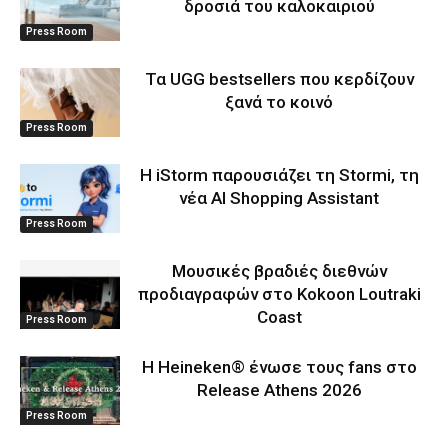
δροσιά του καλοκαιριού
Press Room
Τα UGG bestsellers που κερδίζουν
ξανά το κοινό
Press Room
Η iStorm παρουσιάζει τη Stormi, τη
νέα AI Shopping Assistant
Press Room
Μουσικές βραδιές διεθνών
προδιαγραφών στο Kokoon Loutraki
Coast
Press Room
Η Heineken® ένωσε τους fans στο
Release Athens 2026
Press Room