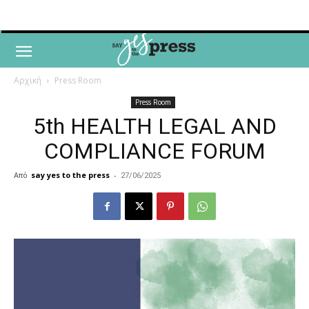
Αρχική
Press Room
Press Room
5th HEALTH LEGAL AND
COMPLIANCE FORUM
Από
say yes to the press
-
27/06/2025