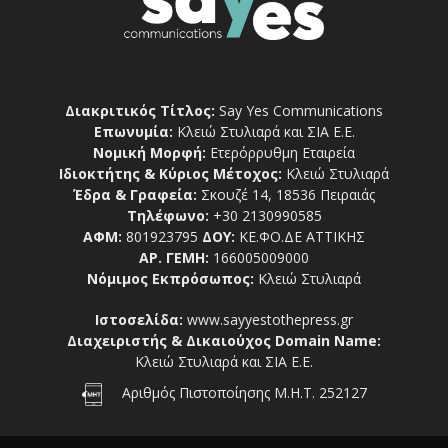
Διακριτικός Τίτλος:
Say Yes Communications
Επωνυμία:
Κλειώ Στυλιαρά και ΣΙΑ Ε.Ε.
Νομική Μορφή:
Ετερόρρυθμη Εταιρεία
Ιδιοκτήτης & Κύριος Μέτοχος:
Κλειώ Στυλιαρά
Έδρα & Γραφεία:
Σκουζέ 14, 18536 Πειραιάς
Τηλέφωνο:
+30 2130990585
ΑΦΜ:
801923795
ΔΟΥ:
ΚΕ.ΦΟ.ΔΕ ΑΤΤΙΚΗΣ
ΑΡ. ΓΕΜΗ:
166005009000
Νόμιμος Εκπρόσωπος:
Κλειώ Στυλιαρά
Ιστοσελίδα:
www.sayyestothepress.gr
Διαχειριστής & Δικαιούχος Domain Name:
Κλειώ Στυλιαρά και ΣΙΑ Ε.Ε.
Αριθμός Πιστοποίησης Μ.Η.Τ. 252127