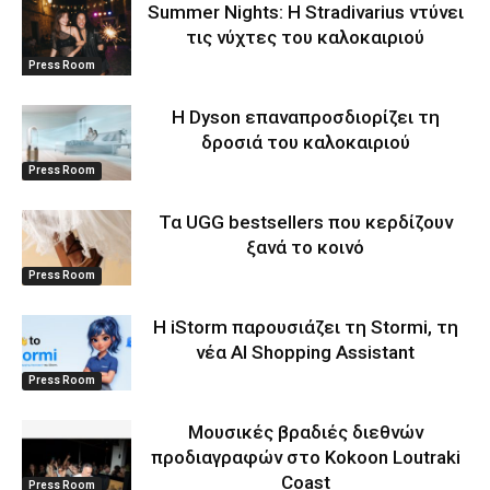
Summer Nights: Η Stradivarius ντύνει
τις νύχτες του καλοκαιριού
Press Room
Η Dyson επαναπροσδιορίζει τη
δροσιά του καλοκαιριού
Press Room
Τα UGG bestsellers που κερδίζουν
ξανά το κοινό
Press Room
Η iStorm παρουσιάζει τη Stormi, τη
νέα AI Shopping Assistant
Press Room
Μουσικές βραδιές διεθνών
προδιαγραφών στο Kokoon Loutraki
Coast
Press Room