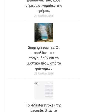
Βεδουίνοι: Πώς ζουν
σήμερα οι νομάδες της
ερήμου;
27 Ιουλίου 2026
Singing Beaches: Οι
παραλίες που…
τραγουδούν και το
μυστικό πίσω από το
φαινόμενο
23 Ιουλίου 2026
Το «Masterstroke» της
Lacoste: Όταν το