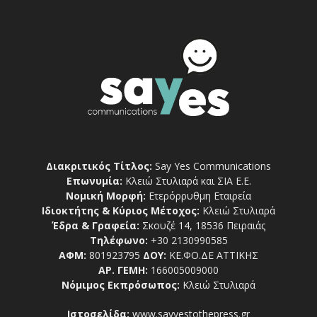
Διακριτικός Τίτλος:
Say Yes Communications
Επωνυμία:
Κλειώ Στυλιαρά και ΣΙΑ Ε.Ε.
Νομική Μορφή:
Ετερόρρυθμη Εταιρεία
Ιδιοκτήτης & Κύριος Μέτοχος:
Κλειώ Στυλιαρά
Έδρα & Γραφεία:
Σκουζέ 14, 18536 Πειραιάς
Τηλέφωνο:
+30 2130990585
ΑΦΜ:
801923795
ΔΟΥ:
ΚΕ.ΦΟ.ΔΕ ΑΤΤΙΚΗΣ
ΑΡ. ΓΕΜΗ:
166005009000
Νόμιμος Εκπρόσωπος:
Κλειώ Στυλιαρά
Ιστοσελίδα:
www.sayyestothepress.gr