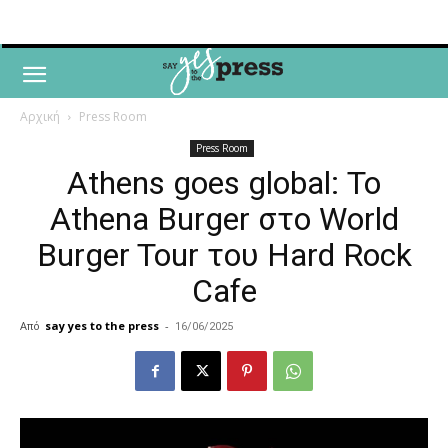
Αρχική
Press Room
Press Room
Athens goes global: Το
Athena Burger στο World
Burger Tour του Hard Rock
Cafe
Από
say yes to the press
-
16/06/2025