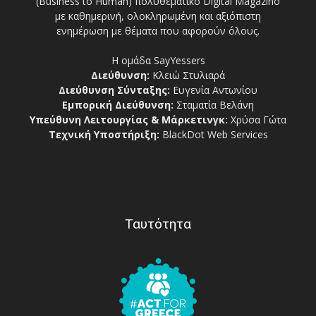
(Business to Human) πολυθεματικό Digital Magazino
με καθημερινή, ολοκληρωμένη και αξιόπιστη
ενημέρωση με θέματα που αφορούν όλους.
Η ομάδα SayYessers
Διεύθυνση:
Κλειώ Στυλιαρά
Διεύθυνση Σύνταξης:
Ευγενία Αντωνίου
Εμπορική Διεύθυνση:
Σταματία Βελάνη
Υπεύθυνη Λειτουργίας & Μάρκετινγκ:
Χρύσα Γώτα
Τεχνική Υποστήριξη:
BlackDot Web Services
Ταυτότητα