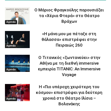
Ο Μάριος Φραγκούλης παρουσιάζει
τα «Χέρια Φτερά» στο Θέατρο
Βράχων
Agenda
«Η μάνα μου με πέταξε στη
θάλασσα» επιστρέφει στην
Πειραιώς 260
Agenda
Ο Τιτανικός «ζωντανεύει» στην
Αθήνα με τη διεθνή immersive
εμπειρία TITANIC: An Immersive
Agenda
Voyage
Η «Πιο υπέροχη χειρότερη του
κόσμου» επιστρέφει για δεύτερη
χρονιά στο Θέατρο Ιλίσια –
Agenda
Βολανάκης