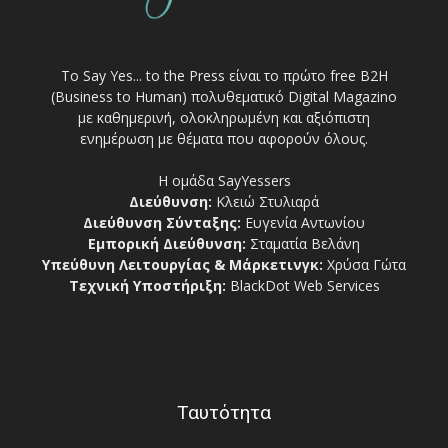
Το Say Yes... to the Press είναι το πρώτο free Β2Η
(Business to Human) πολυθεματικό Digital Magazino
με καθημερινή, ολοκληρωμένη και αξιόπιστη
ενημέρωση με θέματα που αφορούν όλους.
Η ομάδα SayYessers
Διεύθυνση:
Κλειώ Στυλιαρά
Διεύθυνση Σύνταξης:
Ευγενία Αντωνίου
Εμπορική Διεύθυνση:
Σταματία Βελάνη
Υπεύθυνη Λειτουργίας & Μάρκετινγκ:
Χρύσα Γώτα
Τεχνική Υποστήριξη:
BlackDot Web Services
Ταυτότητα