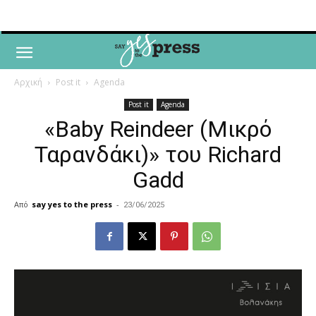
Αρχική
Post it
Agenda
Post it
Agenda
«Baby Reindeer (Μικρό
Ταρανδάκι)» του Richard
Gadd
Από
say yes to the press
-
23/06/2025