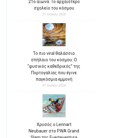
21ο αιώνα: Το αρχαιότερο
σχολείο του κόσμου
31 Ιουλίου 2026
Το πιο viral θαλάσσιο
σπήλαιο του κόσμου: Ο
“φυσικός καθεδρικός” της
Πορτογαλίας που έγινε
παγκόσμια εμμονή
31 Ιουλίου 2026
Χρυσός ο Lennart
Neubauer στο PWA Grand
Slam της Fuerteventura