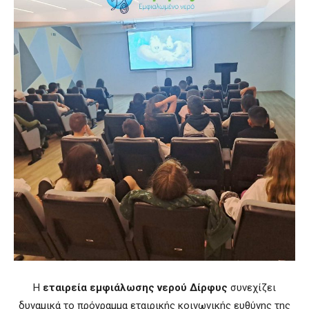
Η
εταιρεία εμφιάλωσης νερού Δίρφυς
συνεχίζει
δυναμικά το πρόγραμμα εταιρικής κοινωνικής ευθύνης της