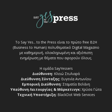
Το Say Yes... to the Press είναι το πρώτο free Β2Η
(Business to Human) πολυθεματικό Digital Magazino
με καθημερινή, ολοκληρωμένη και αξιόπιστη
ενημέρωση με θέματα που αφορούν όλους.
Η ομάδα SayYessers
Διεύθυνση:
Κλειώ Στυλιαρά
Διεύθυνση Σύνταξης:
Ευγενία Αντωνίου
Εμπορική Διεύθυνση:
Σταματία Βελάνη
Υπεύθυνη Λειτουργίας & Μάρκετινγκ:
Χρύσα Γώτα
Τεχνική Υποστήριξη:
BlackDot Web Services