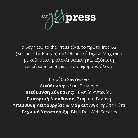
Το Say Yes... to the Press είναι το πρώτο free Β2Η
(Business to Human) πολυθεματικό Digital Magazino
με καθημερινή, ολοκληρωμένη και αξιόπιστη
ενημέρωση με θέματα που αφορούν όλους.
Η ομάδα SayYessers
Διεύθυνση:
Κλειώ Στυλιαρά
Διεύθυνση Σύνταξης:
Ευγενία Αντωνίου
Εμπορική Διεύθυνση:
Σταματία Βελάνη
Υπεύθυνη Λειτουργίας & Μάρκετινγκ:
Χρύσα Γώτα
Τεχνική Υποστήριξη:
BlackDot Web Services