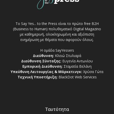
Το Say Yes... to the Press είναι το πρώτο free Β2Η
(Business to Human) πολυθεματικό Digital Magazino
με καθημερινή, ολοκληρωμένη και αξιόπιστη
ενημέρωση με θέματα που αφορούν όλους.
Η ομάδα SayYessers
Διεύθυνση:
Κλειώ Στυλιαρά
Διεύθυνση Σύνταξης:
Ευγενία Αντωνίου
Εμπορική Διεύθυνση:
Σταματία Βελάνη
Υπεύθυνη Λειτουργίας & Μάρκετινγκ:
Χρύσα Γώτα
Τεχνική Υποστήριξη:
BlackDot Web Services
Ταυτότητα