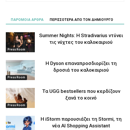
ΠΑΡΟΜΟΙΑ ΑΡΘΡΑ
ΠΕΡΙΣΣΟΤΕΡΑ ΑΠΟ ΤΟΝ ΔΗΜΙΟΥΡΓΟ
Summer Nights: Η Stradivarius ντύνει
τις νύχτες του καλοκαιριού
Press Room
Η Dyson επαναπροσδιορίζει τη
δροσιά του καλοκαιριού
Press Room
Τα UGG bestsellers που κερδίζουν
ξανά το κοινό
Press Room
Η iStorm παρουσιάζει τη Stormi, τη
νέα AI Shopping Assistant