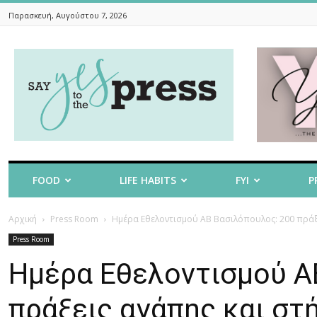
Παρασκευή, Αυγούστου 7, 2026
Say
Yes
To
The
Press
FOOD
LIFE HABITS
FYI
P
Αρχική
Press Room
Ημέρα Εθελοντισμού ΑΒ Βασιλόπουλος: 200 πράξει
Press Room
Ημέρα Εθελοντισμού Α
πράξεις αγάπης και στ