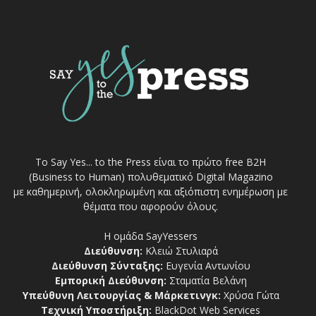
Το Say Yes... to the Press είναι το πρώτο free Β2Η
(Business to Human) πολυθεματικό Digital Magazino
με καθημερινή, ολοκληρωμένη και αξιόπιστη ενημέρωση με
θέματα που αφορούν όλους.
Η ομάδα SayYessers
Διεύθυνση:
Κλειώ Στυλιαρά
Διεύθυνση Σύνταξης:
Ευγενία Αντωνίου
Εμπορική Διεύθυνση:
Σταματία Βελάνη
Υπεύθυνη Λειτουργίας & Μάρκετινγκ:
Χρύσα Γώτα
Τεχνική Υποστήριξη:
BlackDot Web Services