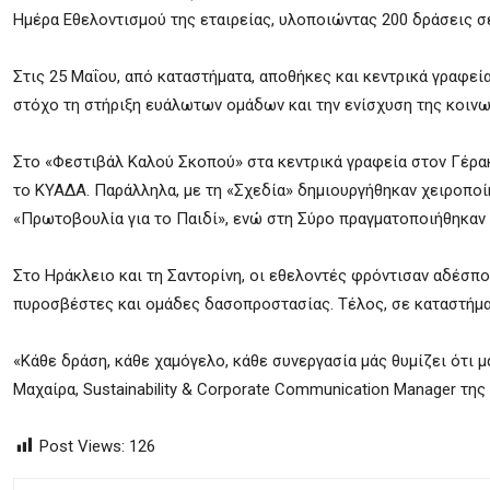
Ημέρα Εθελοντισμού της εταιρείας, υλοποιώντας 200 δράσεις σε
Στις 25 Μαΐου, από καταστήματα, αποθήκες και κεντρικά γραφεί
στόχο τη στήριξη ευάλωτων ομάδων και την ενίσχυση της κοιν
Στο «Φεστιβάλ Καλού Σκοπού» στα κεντρικά γραφεία στον Γέρακ
το ΚΥΑΔΑ. Παράλληλα, με τη «Σχεδία» δημιουργήθηκαν χειροποίη
«Πρωτοβουλία για το Παιδί», ενώ στη Σύρο πραγματοποιήθηκαν
Στο Ηράκλειο και τη Σαντορίνη, οι εθελοντές φρόντισαν αδέσπ
πυροσβέστες και ομάδες δασοπροστασίας. Τέλος, σε καταστήματ
«Κάθε δράση, κάθε χαμόγελο, κάθε συνεργασία μάς θυμίζει ότι
Μαχαίρα, Sustainability & Corporate Communication Manager της
Post Views:
126