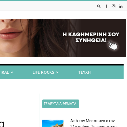
VIRAL
LIFE ROCKS
ΤΕΥΧΗ
ΤΕΛΕΥΤΑΙΑ ΘΕΜΑΤΑ
α
Από τον Μεσαίωνα στον
21ο αιώνα: Το αρχαιότερο