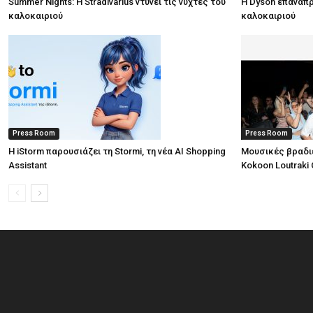
Summer Nights: Η Stradivarius ντύνει τις νύχτες του
Η Dyson επαναπρ
καλοκαιριού
καλοκαιριού
Press Room
Press Room
Η iStorm παρουσιάζει τη Stormi, τη νέα AI Shopping
Μουσικές βραδι
Assistant
Kokoon Loutraki 