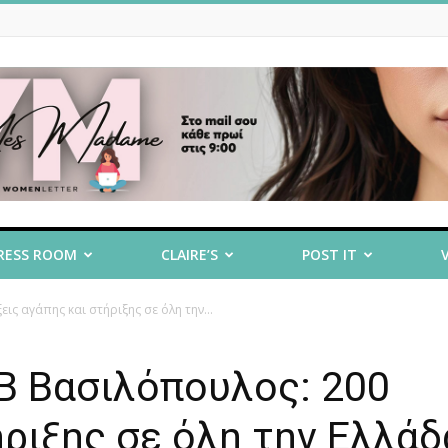
RESS ROOM
CLAIRE’S
POST IT
ς αγάπης και στήριξης σε όλη την...
Β Βασιλόπουλος: 200
ήριξης σε όλη την Ελλάδ