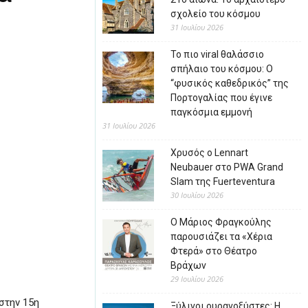
σχολείο του κόσμου
31 Ιουλίου 2026
Το πιο viral θαλάσσιο
σπήλαιο του κόσμου: Ο
“φυσικός καθεδρικός” της
Πορτογαλίας που έγινε
παγκόσμια εμμονή
31 Ιουλίου 2026
Χρυσός ο Lennart
Neubauer στο PWA Grand
Slam της Fuerteventura
30 Ιουλίου 2026
Ο Μάριος Φραγκούλης
παρουσιάζει τα «Χέρια
Φτερά» στο Θέατρο
Βράχων
29 Ιουλίου 2026
στην 15η
Ξύλινοι ουρανοξύστες: Η