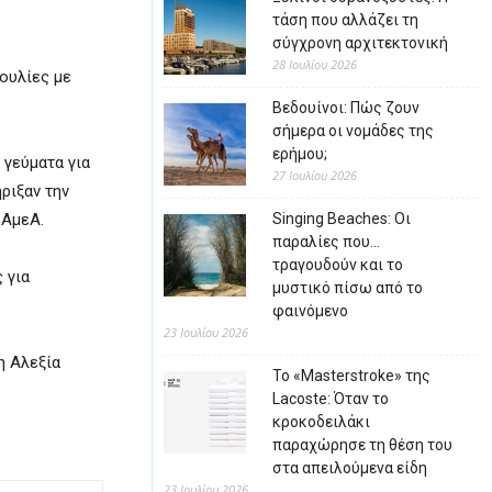
τάση που αλλάζει τη
σύγχρονη αρχιτεκτονική
28 Ιουλίου 2026
βουλίες με
Βεδουίνοι: Πώς ζουν
σήμερα οι νομάδες της
ερήμου;
 γεύματα για
27 Ιουλίου 2026
ριξαν την
 ΑμεΑ.
Singing Beaches: Οι
παραλίες που…
τραγουδούν και το
 για
μυστικό πίσω από το
φαινόμενο
23 Ιουλίου 2026
η Αλεξία
Το «Masterstroke» της
Lacoste: Όταν το
κροκοδειλάκι
παραχώρησε τη θέση του
στα απειλούμενα είδη
23 Ιουλίου 2026