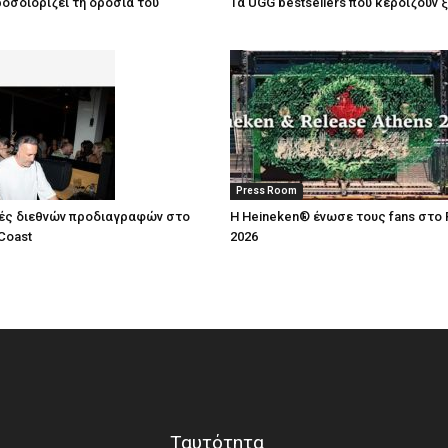
οσδιορίζει τη δροσιά του
Τα UGG bestsellers που κερδίζουν 
Press Room
ές διεθνών προδιαγραφών στο
Η Heineken® ένωσε τους fans στο 
Coast
2026
Ταυτότητα